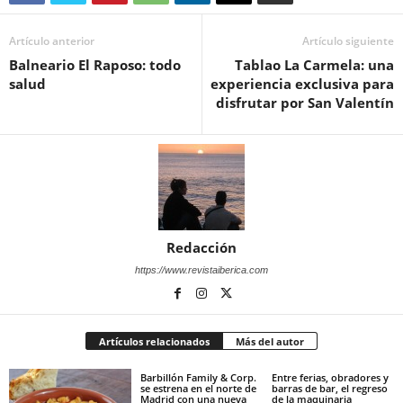
Artículo anterior
Artículo siguiente
Balneario El Raposo: todo
Tablao La Carmela: una
salud
experiencia exclusiva para
disfrutar por San Valentín
Redacción
https://www.revistaiberica.com
Artículos relacionados
Más del autor
Barbillón Family & Corp.
Entre ferias, obradores y
se estrena en el norte de
barras de bar, el regreso
Madrid con una nueva
de la maquinaria