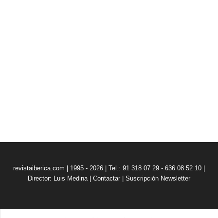
revistaiberica.com | 1995 - 2026 | Tel.: 91 318 07 29 - 636 08 52 10 |
Director: Luis Medina
|
Contactar
|
Suscripción Newsletter