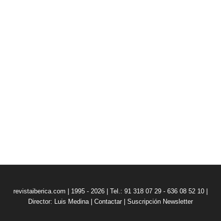
revistaiberica.com | 1995 - 2026 | Tel.: 91 318 07 29 - 636 08 52 10 |
Director: Luis Medina
|
Contactar
|
Suscripción Newsletter