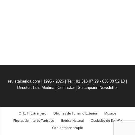
revistaiberica.com | 1995 - 2026 | Tel.: 91 318 07 29 - 636 08 52 10 |
Director: Luis Medina
|
Contactar
|
Suscripción Newsletter
O. E. T. Extranjero
Oficinas de Turismo Exterior
Museos
Fiestas de Interés Turístico
Ibérica Natural
Ciudades de España
Con nombre propio