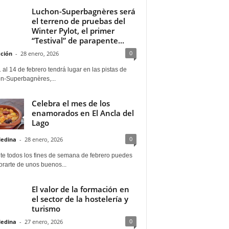
Luchon-Superbagnères será
el terreno de pruebas del
Winter Pylot, el primer
“Testival” de parapente...
0
ción
-
28 enero, 2026
 al 14 de febrero tendrá lugar en las pistas de
n-Superbagnères,...
Celebra el mes de los
enamorados en El Ancla del
Lago
0
Medina
-
28 enero, 2026
te todos los fines de semana de febrero puedes
rarte de unos buenos...
El valor de la formación en
el sector de la hostelería y
turismo
0
Medina
-
27 enero, 2026