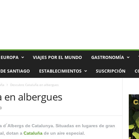
 EUROPA
VIAJES POR EL MUNDO
GASTRONOMÍA
DE SANTIAGO
ESTABLECIMIENTOS
SUSCRIPCIÓN
C
uña
Descubre Cataluña en albergues
 en albergues
0
a d´Albergs de Catalunya. Situadas en lugares de gran
ral, dotan a
Cataluña
de un aire especial.