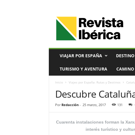
V
i
a
j
e
s
,
VIAJAR POR ESPAÑA
DESTINO
T
u
TURISMO Y AVENTURA
CAMINO 
r
i
Inicio
Viajes por España: Rutas y Destinos
Catal
s
Descubre Cataluña
m
o
y
Por
Redacción
-
25 marzo, 2017
131
G
a
s
Cuarenta instalaciones forman la Xarx
t
interés turístico y cultu
r