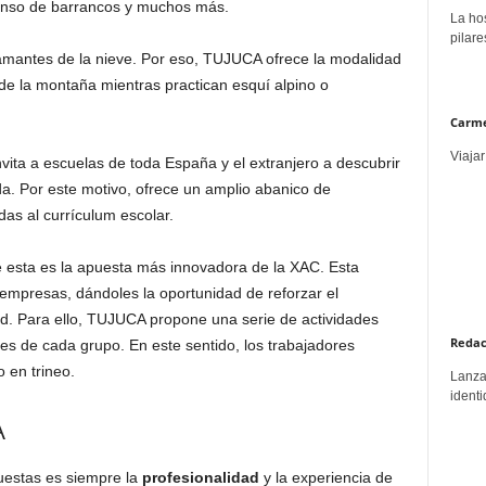
enso de barrancos y muchos más.
La hos
pilare
amantes de la nieve. Por eso, TUJUCA ofrece la modalidad
 de la montaña mientras practican esquí alpino o
Carme
Viajar
vita a escuelas de toda España y el extranjero a descubrir
da. Por este motivo, ofrece un amplio abanico de
das al currículum escolar.
 esta es la apuesta más innovadora de la XAC. Esta
s empresas, dándoles la oportunidad de reforzar el
d. Para ello, TUJUCA propone una serie de actividades
Redac
des de cada grupo. En este sentido, los trabajadores
 en trineo.
Lanzar
identi
A
uestas es siempre la
profesionalidad
y la experiencia de