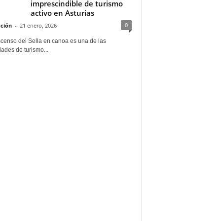
imprescindible de turismo
activo en Asturias
0
ción
-
21 enero, 2026
scenso del Sella en canoa es una de las
dades de turismo...