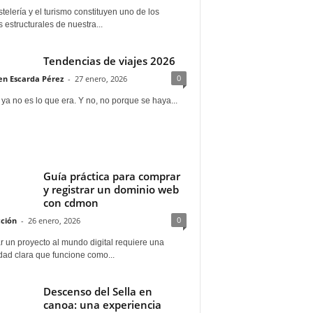
telería y el turismo constituyen uno de los
s estructurales de nuestra...
Tendencias de viajes 2026
0
n Escarda Pérez
-
27 enero, 2026
 ya no es lo que era. Y no, no porque se haya...
Guía práctica para comprar
y registrar un dominio web
con cdmon
0
ción
-
26 enero, 2026
 un proyecto al mundo digital requiere una
dad clara que funcione como...
Descenso del Sella en
canoa: una experiencia