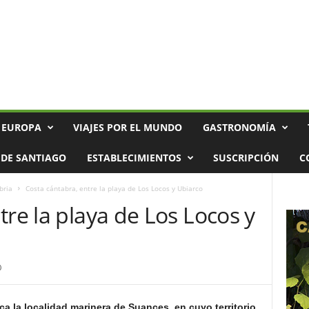
 EUROPA
VIAJES POR EL MUNDO
GASTRONOMÍA
DE SANTIAGO
ESTABLECIMIENTOS
SUSCRIPCIÓN
C
bria
Costa cántabra, entre la playa de Los Locos y Ubiarco
tre la playa de Los Locos y
0
ca la localidad marinera de Suances, en cuyo territorio