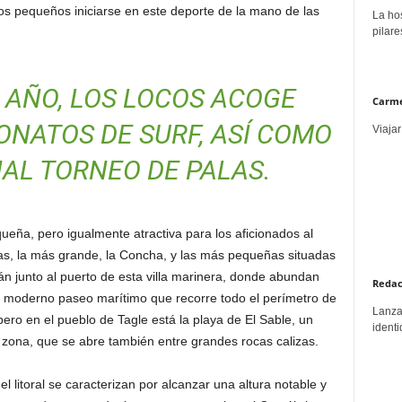
os pequeños iniciarse en este deporte de la mano de las
La hos
pilare
 AÑO, LOS LOCOS ACOGE
Carme
NATOS DE SURF, ASÍ COMO
Viajar
AL TORNEO DE PALAS.
ueña, pero igualmente atractiva para los aficionados al
as, la más grande, la Concha, y las más pequeñas situadas
tán junto al puerto de esta villa marinera, donde abundan
Redac
 moderno paseo marítimo que recorre todo el perímetro de
Lanzar
pero en el pueblo de Tagle está la playa de El Sable, un
identi
 zona, que se abre también entre grandes rocas calizas.
el litoral se caracterizan por alcanzar una altura notable y