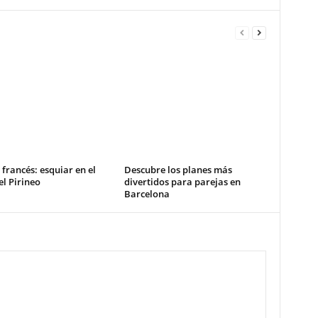
 francés: esquiar en el
Descubre los planes más
l Pirineo
divertidos para parejas en
Barcelona