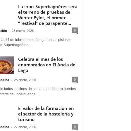
Luchon-Superbagnères será
el terreno de pruebas del
Winter Pylot, el primer
“Testival” de parapente...
0
ción
-
28 enero, 2026
 al 14 de febrero tendrá lugar en las pistas de
n-Superbagnères,...
Celebra el mes de los
enamorados en El Ancla del
Lago
0
Medina
-
28 enero, 2026
te todos los fines de semana de febrero puedes
rarte de unos buenos...
El valor de la formación en
el sector de la hostelería y
turismo
0
Medina
-
27 enero, 2026