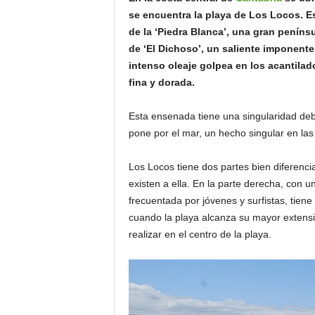
o
se encuentra la playa de Los Locos. Es
n
de la ‘Piedra Blanca’, una gran penínsu
o
de ‘El Dichoso’, un saliente imponente
m
intenso oleaje golpea en los acantila
í
fina y dorada.
a
Esta ensenada tiene una singularidad debid
pone por el mar, un hecho singular en las
Los Locos tiene dos partes bien diferenc
existen a ella. En la parte derecha, con
frecuentada por jóvenes y surfistas, tien
cuando la playa alcanza su mayor extensi
realizar en el centro de la playa.