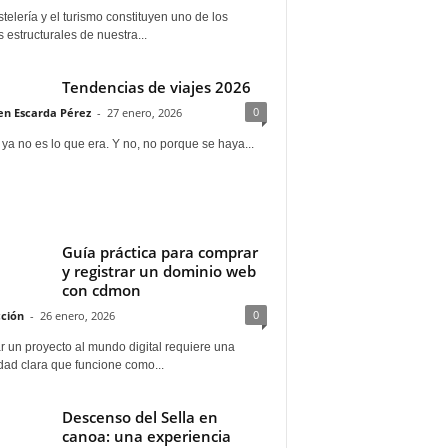
telería y el turismo constituyen uno de los
s estructurales de nuestra...
Tendencias de viajes 2026
0
n Escarda Pérez
-
27 enero, 2026
 ya no es lo que era. Y no, no porque se haya...
Guía práctica para comprar
y registrar un dominio web
con cdmon
0
ción
-
26 enero, 2026
 un proyecto al mundo digital requiere una
dad clara que funcione como...
Descenso del Sella en
canoa: una experiencia