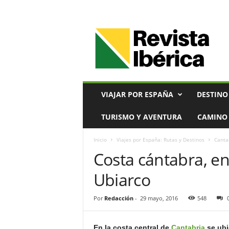
V
i
a
j
e
s
,
VIAJAR POR ESPAÑA
DESTINO
T
u
TURISMO Y AVENTURA
CAMINO 
r
i
Inicio
Viajes por España: Rutas y Destinos
Canta
s
Costa cántabra, en
m
o
Ubiarco
y
G
a
Por
Redacción
-
29 mayo, 2016
548
s
t
En la costa central de
Cantabria
se ubi
r