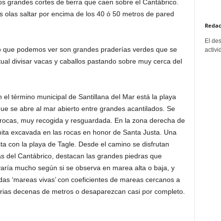
 grandes cortes de tierra que caen sobre el Cantábrico.
as olas saltar por encima de los 40 ó 50 metros de pared
Redac
El de
do lo que podemos ver son grandes praderías verdes que se
activi
ual divisar vacas y caballos pastando sobre muy cerca del
 el término municipal de Santillana del Mar está la playa
ue se abre al mar abierto entre grandes acantilados. Se
 rocas, muy recogida y resguardada. En la zona derecha de
ita excavada en las rocas en honor de Santa Justa. Una
a con la playa de Tagle. Desde el camino se disfrutan
s del Cantábrico, destacan las grandes piedras que
 varía mucho según si se observa en marea alta o baja, y
as ‘mareas vivas’ con coeficientes de mareas cercanos a
arias decenas de metros o desaparezcan casi por completo.