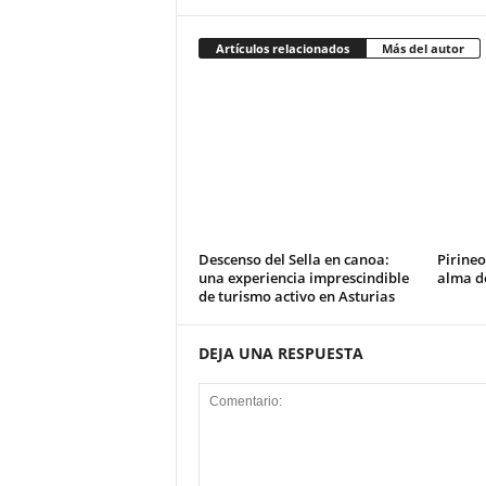
Artículos relacionados
Más del autor
Descenso del Sella en canoa:
Pirineo
una experiencia imprescindible
alma de
de turismo activo en Asturias
DEJA UNA RESPUESTA