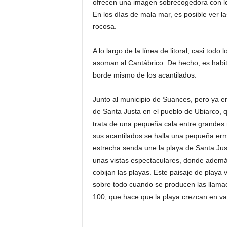
ofrecen una imagen sobrecogedora con los
En los días de mala mar, es posible ver l
rocosa.
A lo largo de la línea de litoral, casi to
asoman al Cantábrico. De hecho, es habit
borde mismo de los acantilados.
Junto al municipio de Suances, pero ya en
de Santa Justa en el pueblo de Ubiarco, q
trata de una pequeña cala entre grandes
sus acantilados se halla una pequeña erm
estrecha senda une la playa de Santa Just
unas vistas espectaculares, donde ademá
cobijan las playas. Este paisaje de playa
sobre todo cuando se producen las llamad
100, que hace que la playa crezcan en v