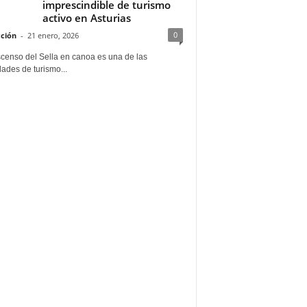
imprescindible de turismo
activo en Asturias
0
ción
-
21 enero, 2026
scenso del Sella en canoa es una de las
dades de turismo...