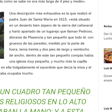
da como se sabe no era más larga de 4 pies y medio».
Una descripción más exhaustiva es la que realizó el
padre Juan de Santa María en 1615: «está situado
en un desierto bien áspero de la sierra del cañaveral
Redac
y harto apartado de un lugarejo que llaman Pedroso,
Del 11
diócesis de Plasencia y tan pequeño que todo él, con
Lucho
gruesos de las paredes, medido por la parte de
fuera, tenía treinta y dos pies de largo y veintiocho
de ancho; dentro de este tan pequeño compás había
una iglesia muy pequeña, y mucho más la capilla
a en ella holgadamente el sacerdote que decía la misa y el
Luis 
ntraba ocupaba mucho.
Duran
enamo
 UN CUADRO TAN PEQUEÑO
 RELIGIOSOS EN LO ALTO
Luis 
ABAN LA MANO; Y A ESTA