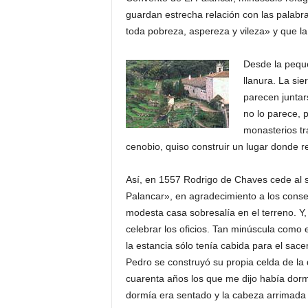
o
guardan estrecha relación con las palabr
n
toda pobreza, aspereza y vileza» y que la
o
m
Desde la peque
í
llanura. La sie
a
parecen juntar
no lo parece, p
monasterios tr
cenobio, quiso construir un lugar donde r
Así, en 1557 Rodrigo de Chaves cede al s
Palancar», en agradecimiento a los conse
modesta casa sobresalía en el terreno. Y, 
celebrar los oficios. Tan minúscula como 
la estancia sólo tenía cabida para el sacer
Pedro se construyó su propia celda de l
cuarenta años los que me dijo había dorm
dormía era sentado y la cabeza arrimada 