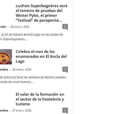
Luchon-Superbagnères será
el terreno de pruebas del
Winter Pylot, el primer
“Testival” de parapente...
0
ción
-
28 enero, 2026
 al 14 de febrero tendrá lugar en las pistas de
n-Superbagnères,...
Celebra el mes de los
enamorados en El Ancla del
Lago
0
Medina
-
28 enero, 2026
te todos los fines de semana de febrero puedes
rarte de unos buenos...
El valor de la formación en
el sector de la hostelería y
turismo
0
Medina
-
27 enero, 2026