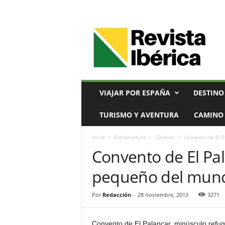
V
i
a
j
e
s
,
VIAJAR POR ESPAÑA
DESTINO
T
u
TURISMO Y AVENTURA
CAMINO 
r
i
Inicio
Extremadura
Cáceres
Convento de El 
s
Convento de El Pal
m
o
pequeño del mun
y
G
a
Por
Redacción
-
28 noviembre, 2013
3271
s
t
Convento de El Palancar, minúsculo refug
r