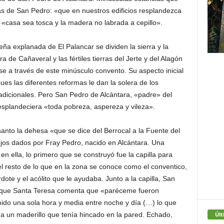
as de San Pedro:
«que en nuestros edificios resplandezca
 «casa sea tosca y la madera no labrada a cepillo».
ña explanada de El Palancar se dividen la sierra y la
rra de Cañaveral y las fértiles tierras del Jerte y del Alagón
se a través de este minúsculo convento. Su aspecto inicial
ues las diferentes reformas le dan la solera de los
adicionales. Pero San Pedro de Alcántara, «padre» del
esplandeciera «toda pobreza, aspereza y vileza».
anto la dehesa «que se dice del Berrocal a la Fuente del
jos dados por Fray Pedro, nacido en Alcántara. Una
en ella, lo primero que se construyó fue la capilla para
el resto de lo que en la zona se conoce como el conventico,
dote y el acólito que le ayudaba. Junto a la capilla, San
a que Santa Teresa comenta que «paréceme fueron
ido una sola hora y media entre noche y día (…) lo que
Últ
a un maderillo que tenía hincado en la pared. Echado,