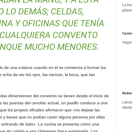
La hos
 LO DEMÁS; CELDAS,
pilare
INA Y OFICINAS QUE TENÍA
 CUALQUIERA CONVENTO
Carme
Viajar
UNQUE MUCHO MENORES.
o de una criatura cuando en él se comienza a formar los
echa de ver los ojos, las narices, la boca, que tan
Redac
idas dimensiones del convento se tienen desde el inicio de
Lanzar
as las puertas del cenobio actual, un pasillo conduce a una
identi
ue los propios oficiales afirmaron que «no dejase las
as y baxas que no podían caver alguna persona por ellas
y entrando de lado». La cocina se presenta como una
que da cabida a una chimenea típica extremeña. Los