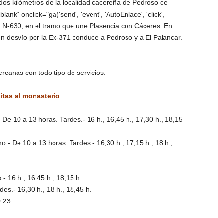
dos kilómetros de la localidad cacereña de Pedroso de
lank" onclick="ga('send', 'event', 'AutoEnlace', 'click',
la N-630, en el tramo que une Plasencia con Cáceres. En
un desvío por la Ex-371 conduce a Pedroso y a El Palancar.
rcanas con todo tipo de servicios.
itas al monasterio
 De 10 a 13 horas. Tardes.- 16 h., 16,45 h., 17,30 h., 18,15
.- De 10 a 13 horas. Tardes.- 16,30 h., 17,15 h., 18 h.,
- 16 h., 16,45 h., 18,15 h.
es.- 16,30 h., 18 h., 18,45 h.
0 23