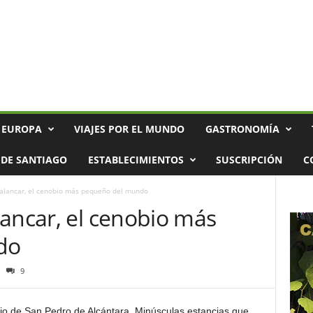
 EUROPA
VIAJES POR EL MUNDO
GASTRONOMÍA
DE SANTIAGO
ESTABLECIMIENTOS
SUSCRIPCIÓN
C
Palancar, el cenobio más pequeño del mundo
ancar, el cenobio más
do
9
io de San Pedro de Alcántara. Minúsculas estancias que