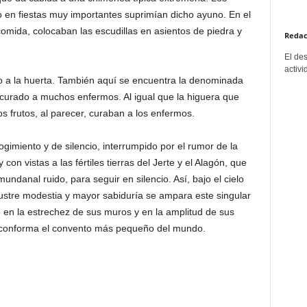
o en fiestas muy importantes suprimían dicho ayuno. En el
comida, colocaban las escudillas en asientos de piedra y
Redac
El de
activi
so a la huerta. También aquí se encuentra la denominada
curado a muchos enfermos. Al igual que la higuera que
 frutos, al parecer, curaban a los enfermos.
imiento y de silencio, interrumpido por el rumor de la
 con vistas a las fértiles tierras del Jerte y el Alagón, que
ndanal ruido, para seguir en silencio. Así, bajo el cielo
ustre modestia y mayor sabiduría se ampara este singular
 en la estrechez de sus muros y en la amplitud de sus
 conforma el convento más pequeño del mundo.