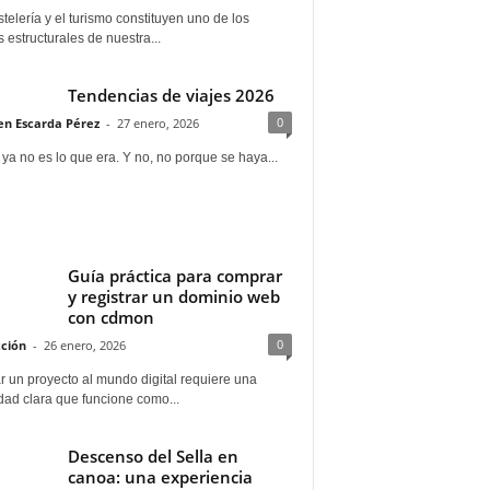
telería y el turismo constituyen uno de los
s estructurales de nuestra...
Tendencias de viajes 2026
0
n Escarda Pérez
-
27 enero, 2026
 ya no es lo que era. Y no, no porque se haya...
Guía práctica para comprar
y registrar un dominio web
con cdmon
0
ción
-
26 enero, 2026
 un proyecto al mundo digital requiere una
dad clara que funcione como...
Descenso del Sella en
canoa: una experiencia