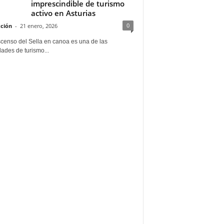
imprescindible de turismo
activo en Asturias
0
ción
-
21 enero, 2026
scenso del Sella en canoa es una de las
dades de turismo...