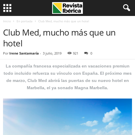
Inicio
En portada
Club Med, mucho más que un hotel
Club Med, mucho más que un
hotel
Por
Irene Santamaría
-
3 julio, 2019
921
0
La compañía francesa especializada en vacaciones premiun
todo incluido refuerza su vínculo con España. El próximo mes
de marzo, Club Med abrirá las puertas de su nuevo hotel en
Marbella, el ya sonado Magna Marbella.