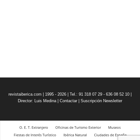
revistaiberica.com | 1995 - 2026 | Tel.: 91 318 07 29 - 636 08 52 10 |
Director: Luis Medina
|
Contactar
|
Suscripción Newsletter
O. E. T. Extranjero
Oficinas de Turismo Exterior
Museos
Fiestas de Interés Turístico
Ibérica Natural
Ciudades de España