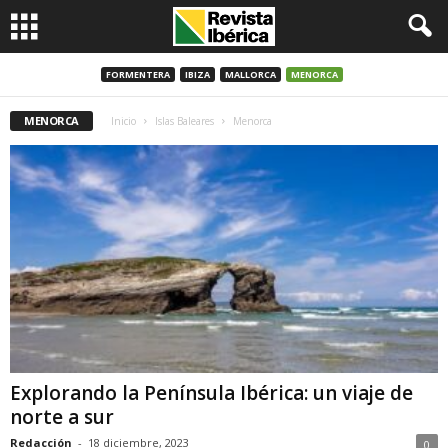
FORMENTERA
IBIZA
MALLORCA
MENORCA
MENORCA
Inicio
Islas Baleares
Menorca
Explorando la Península Ibérica: un viaje de
norte a sur
Redacción
-
18 diciembre, 2023
0