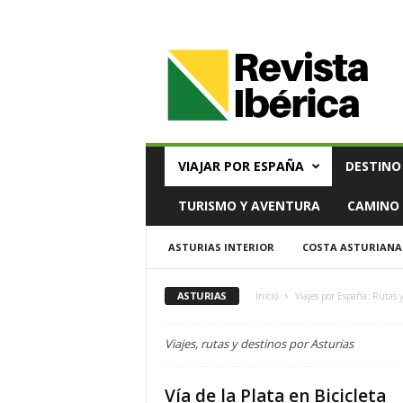
V
i
a
j
e
s
,
VIAJAR POR ESPAÑA
DESTINO
T
u
TURISMO Y AVENTURA
CAMINO 
r
i
ASTURIAS INTERIOR
COSTA ASTURIANA
s
m
o
ASTURIAS
Inicio
Viajes por España: Rutas 
y
G
Viajes, rutas y destinos por Asturias
a
s
t
Vía de la Plata en Bicicleta
r