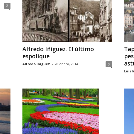
2
Alfredo Iñiguez. El último
Tap
espolique
pes
ast
Alfredo Iñiguez
-
28 enero, 2014
0
Luis 