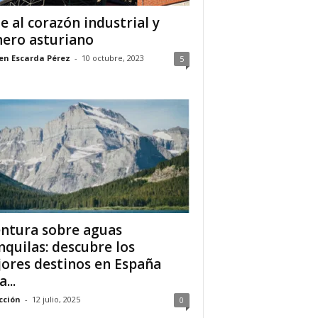
je al corazón industrial y
ero asturiano
n Escarda Pérez
-
10 octubre, 2023
5
ntura sobre aguas
nquilas: descubre los
ores destinos en España
...
cción
-
12 julio, 2025
0