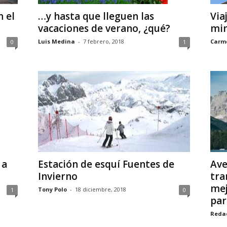
n el
…y hasta que lleguen las
Via
vacaciones de verano, ¿qué?
min
Luis Medina
-
7 febrero, 2018
Carme
0
1
 a
Estación de esquí Fuentes de
Ave
Invierno
tra
mej
Tony Polo
-
18 diciembre, 2018
1
0
para
Reda