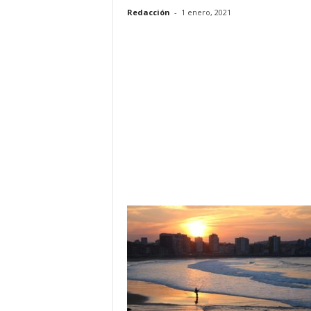
Redacción
-
1 enero, 2021
o
n
o
m
í
a