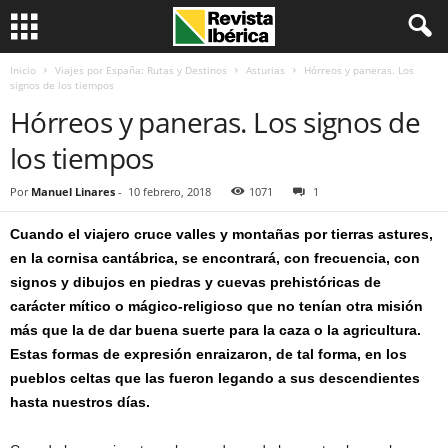
Inicio
Viajes por España: Rutas y Destinos
Asturias
Hórreos y paneras. Los
signos de los tiempos
Hórreos y paneras. Los signos de
los tiempos
Por
Manuel Linares
-
10 febrero, 2018
1071
1
Cuando el viajero cruce valles y montañas por tierras astures,
en la cornisa cantábrica, se encontrará, con frecuencia, con
signos y dibujos en piedras y cuevas prehistóricas de
carácter mítico o mágico-religioso que no tenían otra misión
más que la de dar buena suerte para la caza o la agricultura.
Estas formas de expresión enraizaron, de tal forma, en los
pueblos celtas que las fueron legando a sus descendientes
hasta nuestros días.