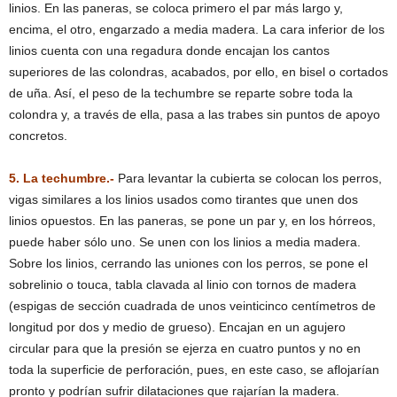
linios. En las paneras, se coloca primero el par más largo y,
encima, el otro, engarzado a media madera. La cara inferior de los
linios cuenta con una regadura donde encajan los cantos
superiores de las colondras, acabados, por ello, en bisel o cortados
de uña. Así, el peso de la techumbre se reparte sobre toda la
colondra y, a través de ella, pasa a las trabes sin puntos de apoyo
concretos.
5. La techumbre.-
Para levantar la cubierta se colocan los perros,
vigas similares a los linios usados como tirantes que unen dos
linios opuestos. En las paneras, se pone un par y, en los hórreos,
puede haber sólo uno. Se unen con los linios a media madera.
Sobre los linios, cerrando las uniones con los perros, se pone el
sobrelinio o touca, tabla clavada al linio con tornos de madera
(espigas de sección cuadrada de unos veinticinco centímetros de
longitud por dos y medio de grueso). Encajan en un agujero
circular para que la presión se ejerza en cuatro puntos y no en
toda la superficie de perforación, pues, en este caso, se aflojarían
pronto y podrían sufrir dilataciones que rajarían la madera.