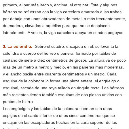
primero, el par más largo y, encima, el otro par. Esta y algunos
hórreos se refuerzan con la viga carcelera amarrada a las trabes
por debajo con unas abrazaderas de metal, o más frecuentemente,
de madera, clavadas a aquéllas para que no se desplacen
lateralmente. A veces, la viga carcelera apoya en sendos pegoyos.
3. La colondra.-
Sobre el cuadro, encajada en él, se levanta la
colondra o cuerpo del hórreo o panera, formado por tablas de
castaño de siete a diez centímetros de grosor. La altura va de poco
más de un metro a metro y medio, en las paneras más modernas,
y el ancho oscila entre cuarenta centímetros y un metro. Cada
esquina de la colondra lo forma una pieza entera, el engüelgo o
esquinal, sacada de una roya tallada en ángulo recto. Los hórreos
más recientes tienen también esquinas de dos piezas unidas con
puntas de hierro.
Los engüelgos y las tablas de la colondra cuentan con unas
espigas en el canto inferior de unos cinco centímetros que se
encajan en las escopladuras hechas en la cara superior de las