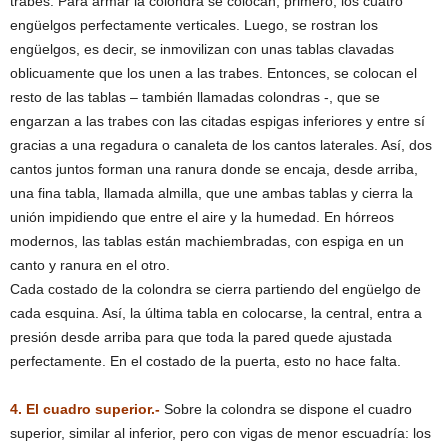
trabes. Para armar la colondra se colocan, primero, los cuatro
engüelgos perfectamente verticales. Luego, se rostran los
engüelgos, es decir, se inmovilizan con unas tablas clavadas
oblicuamente que los unen a las trabes. Entonces, se colocan el
resto de las tablas – también llamadas colondras -, que se
engarzan a las trabes con las citadas espigas inferiores y entre sí
gracias a una regadura o canaleta de los cantos laterales. Así, dos
cantos juntos forman una ranura donde se encaja, desde arriba,
una fina tabla, llamada almilla, que une ambas tablas y cierra la
unión impidiendo que entre el aire y la humedad. En hórreos
modernos, las tablas están machiembradas, con espiga en un
canto y ranura en el otro.
Cada costado de la colondra se cierra partiendo del engüelgo de
cada esquina. Así, la última tabla en colocarse, la central, entra a
presión desde arriba para que toda la pared quede ajustada
perfectamente. En el costado de la puerta, esto no hace falta.
4. El cuadro superior.-
Sobre la colondra se dispone el cuadro
superior, similar al inferior, pero con vigas de menor escuadría: los