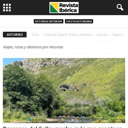
ASTURIAS INTERIOR
COSTA ASTURIANA
ASTURIAS
Inicio
Viajes por España: Rutas y Destinos
Asturias
Página 3
Viajes, rutas y destinos por Asturias