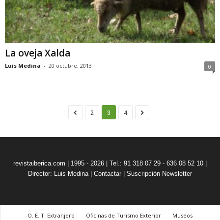
La oveja Xalda
Luis Medina
-
20 octubre, 2013
0
2
3
4
revistaiberica.com | 1995 - 2026 | Tel.: 91 318 07 29 - 636 08 52 10 |
Director: Luis Medina
|
Contactar
|
Suscripción Newsletter
O. E. T. Extranjero
Oficinas de Turismo Exterior
Museos