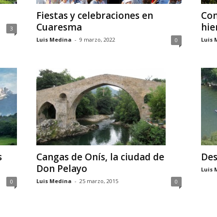
Fiestas y celebraciones en
Com
Cuaresma
hie
3
Luis Medina
-
9 marzo, 2022
Luis 
0
s
Des
Cangas de Onís, la ciudad de
Don Pelayo
Luis 
Luis Medina
-
25 marzo, 2015
0
0