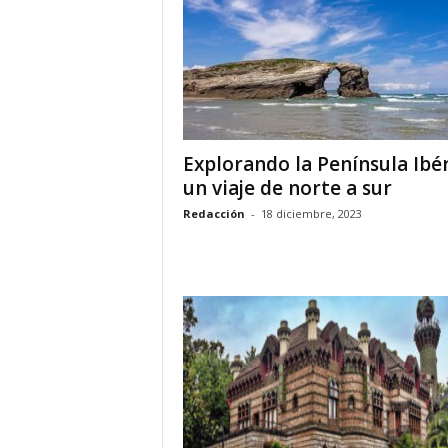
o
n
o
m
í
a
Explorando la Península Ibér
un viaje de norte a sur
Redacción
-
18 diciembre, 2023