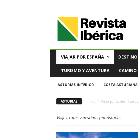
V
i
a
j
e
s
,
VIAJAR POR ESPAÑA
DESTINO
T
u
TURISMO Y AVENTURA
CAMINO 
r
i
ASTURIAS INTERIOR
COSTA ASTURIANA
s
m
o
ASTURIAS
Inicio
Viajes por España: Rutas 
y
G
Viajes, rutas y destinos por Asturias
a
s
t
r