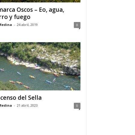
arca Oscos – Eo, agua,
rro y fuego
Medina
-
24 abril, 2019
0
censo del Sella
Medina
-
21 abril, 2023
0