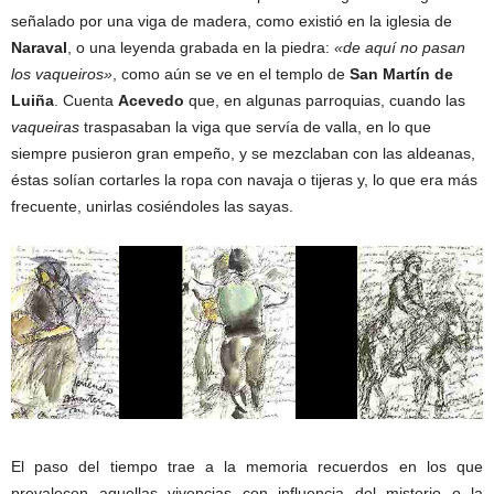
señalado por una viga de madera, como existió en la iglesia de
Naraval
, o una leyenda grabada en la piedra:
«de aquí no pasan
los vaqueiros»
, como aún se ve en el templo de
San Martín de
Luiña
. Cuenta
Acevedo
que, en algunas parroquias, cuando las
vaqueiras
traspasaban la viga que servía de valla, en lo que
siempre pusieron gran empeño, y se mezclaban con las aldeanas,
éstas solían cortarles la ropa con navaja o tijeras y, lo que era más
frecuente, unirlas cosiéndoles las sayas.
El paso del tiempo trae a la memoria recuerdos en los que
prevalecen aquellas vivencias con influencia del misterio o la