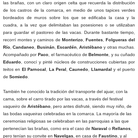
las brañas, con un claro origen celta que recuerda la distribución
de los castros de la comarca, en medio de unos tapices verdes
bordeados de muros sobre los que se edificaba la casa y la
cuadra, a la vez que delimitaban las posesiones o se utilizaban
para guardar el pastoreo de las vacas. Durante bastante tiempo,
recorrí montes y caminos de
Monterizo
,
Fuentes
,
Folgueras del
Río
,
Candaneo
,
Businán
,
Escardén
,
Aristébano
y otras muchas.
Acompañado por
Paco
, el farmacéutico de
Belmonte
, y su cuñado
Eduardo
, conocí y pinté núcleos de construcciones cubiertas por
teitos
en
El Parnocal
,
La Peral
,
Caunedo
,
Llamardal
y el puerto
de
Somiedo
.
También he conocido la tradición del transporte del ajuar, con la
cama, sobre el carro tirado por las vacas, a través del festival
vaqueiro
de
Aristébano
, pero antes disfruté, siendo muy niño, de
las bodas
vaqueiras
celebradas en la comarca. La mayoría de las
ceremonias religiosas se celebraban en las parroquias a las que
pertenecían las brañas, como era el caso de
Naraval
o
Rellanos
,
pero tenían su convite en
Navelgas
, en casa de
Faustino
, y al