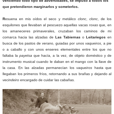
venciendo todo tipo de adversidades, se impuso a todos los
que pretendieron marginarlos y someterlos.
R
esuena en mis oídos el seco y metálico
clonc
,
clonc
, de los
esquilones que llevaban al pescuezo aquellas vacas
roxas
que, en
los amaneceres primaverales, cruzaban los caminos de mi
comarca hacia las alzadas de
Las Tabiernas
o
Leitariegos
en
busca de los pastos de verano, guiadas por unos
vaqueiros
, a pie
o a caballo y con unos enseres elementales entre los que no
faltaba la
payetsa
que hacía, a la vez, de objeto doméstico y de
instrumento musical cuando le daban en el mango con la llave de
la casa. En las alzadas permanecían los
vaqueiros
hasta que
llegaban los primeros fríos, retornando a sus brañas y dejando al
vecindeiro
encargado de cuidar las cabañas.