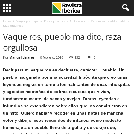
Inicio
Viajes por España: Rutas y Destinos
Asturias
Vaqueiros, pueblo maldito,
raza orgullosa
Vaqueiros, pueblo maldito, raza
orgullosa
Por
Manuel Linares
-
10 febrero, 2018
1324
3
Decir para mi vaqueiros es decir raza, carácter… pueblo. Un
pueblo marginado por una sociedad hipócrita que creó unas
leyendas negras en torno a los habitantes de unas inhóspitas
y agrestes montañas de pobres recursos que vivían,
fundamentalmente, de vacas y ovejas. Tantas leyendas e
infundios se extendieron sobre ellos que los convirtieron en
un mito. Quiero hablar y recoger en unas notas de mancha,
color y dibujo, esos recuerdos de infancia como modesto
homenaje a un pueblo lleno de orgullo y de coraje que,