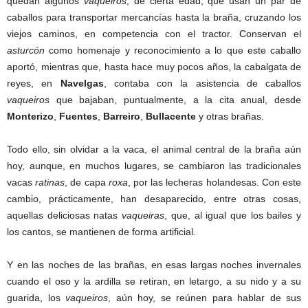
quedan algunos
vaqueiros
, de cierta edad, que usan un par de
caballos para transportar mercancías hasta la braña, cruzando los
viejos caminos, en competencia con el tractor. Conservan el
asturcón
como homenaje y reconocimiento a lo que este caballo
aportó, mientras que, hasta hace muy pocos años, la cabalgata de
reyes, en
Navelgas
, contaba con la asistencia de caballos
vaqueiros
que bajaban, puntualmente, a la cita anual, desde
Monterizo
,
Fuentes
,
Barreiro
,
Bullacente
y otras brañas.
Todo ello, sin olvidar a la vaca, el animal central de la braña aún
hoy, aunque, en muchos lugares, se cambiaron las tradicionales
vacas
ratinas
, de capa
roxa
, por las lecheras holandesas. Con este
cambio, prácticamente, han desaparecido, entre otras cosas,
aquellas deliciosas natas
vaqueiras
, que, al igual que los bailes y
los cantos, se mantienen de forma artificial.
Y en las noches de las brañas, en esas largas noches invernales
cuando el oso y la ardilla se retiran, en letargo, a su nido y a su
guarida, los
vaqueiros
, aún hoy, se reúnen para hablar de sus