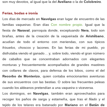
son muy devotos, al igual que la del
Avellano
o la de
Colobreiro
.
Ferias, bodas e ironía
Los días de mercado en
Navelgas
eran lugar de encuentro de las
familias
vaqueiras
. Eran días
Con nombre propio
. Igual que la
fiesta de
Naraval
, parroquia donde, exceptuando
Nera
, todo son
brañas, antes de la creación de la
vaqueirada
de
Aristébano
,
acudían de todo el entorno con meriendas, con sus típicos
frixuelos
,
choscos
y lacones. En las ferias de mi pueblo, yo
disfrutaba viendo el ganado… y, sobre todo, viendo el gran número
de caballos que se concentraban adornados con elegantes
monturas y frecuentemente acompañados de grandes mastines
con collares de clavos, para defensa de los lobos, como el del
Recorbo de
Monterizo
, quien contaba emocionantes aventuras
de sus encuentros con las bestias. O sobre las frecuentes peleas
cuando los aldeanos pretendían a una
vaqueira
o viceversa.
Los domingos, en
Navelgas
, también eran aprovechados para
recoger los paños de sarga y estameña, que tras el
filado
y el
tejido de los telares era batanado por
Mariano
en el
Batán de