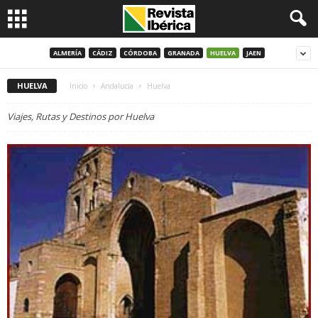
ALMERÍA
CÁDIZ
CÓRDOBA
GRANADA
HUELVA
JAEN
HUELVA
Inicio
Andalucía
Huelva
Viajes, Rutas y Destinos por Huelva