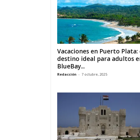
o
n
o
m
í
a
Vacaciones en Puerto Plata: 
destino ideal para adultos e
BlueBay...
Redacción
-
7 octubre, 2025