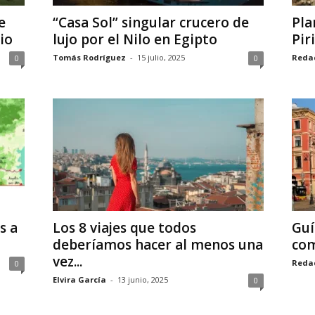
e
“Casa Sol” singular crucero de
Pla
io
lujo por el Nilo en Egipto
Pir
Tomás Rodríguez
-
15 julio, 2025
Reda
0
0
s a
Los 8 viajes que todos
Guí
deberíamos hacer al menos una
com
vez...
Reda
0
Elvira García
-
13 junio, 2025
0