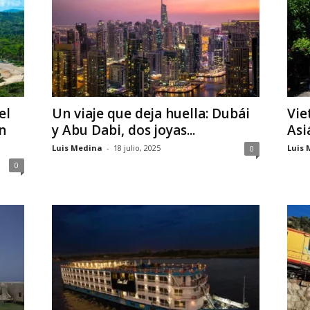
el
Un viaje que deja huella: Dubái
Vie
n
y Abu Dabi, dos joyas...
Asi
Luis Medina
-
18 julio, 2025
Luis 
0
0