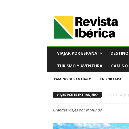
V
i
a
j
e
s
,
VIAJAR POR ESPAÑA
DESTINO
T
u
TURISMO Y AVENTURA
CAMINO 
r
i
CAMINO DE SANTIAGO
EN PORTADA
s
m
o
VIAJES POR EL EXTRANJERO
Inicio
Viajes 
y
G
Grandes Viajes por el Mundo
a
s
t
r