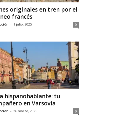
nes originales en tren por el
ineo francés
cción
-
1 julio, 2025
0
a hispanohablante: tu
pañero en Varsovia
cción
-
26 marzo, 2025
0