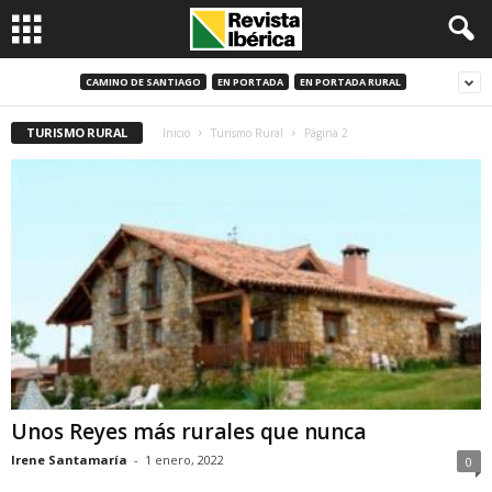
CAMINO DE SANTIAGO
EN PORTADA
EN PORTADA RURAL
TURISMO RURAL
Inicio
Turismo Rural
Página 2
Unos Reyes más rurales que nunca
Irene Santamaría
-
1 enero, 2022
0