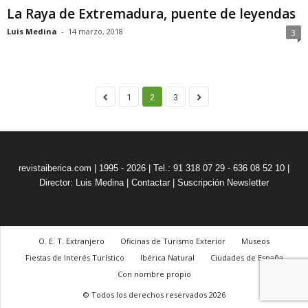
La Raya de Extremadura, puente de leyendas
Luis Medina
-
14 marzo, 2018
3
1
2
3
revistaiberica.com | 1995 - 2026 | Tel.: 91 318 07 29 - 636 08 52 10 |
Director: Luis Medina
|
Contactar
|
Suscripción Newsletter
O. E. T. Extranjero
Oficinas de Turismo Exterior
Museos
Fiestas de Interés Turístico
Ibérica Natural
Ciudades de España
Con nombre propio
© Todos los derechos reservados 2026