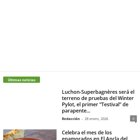
Últimas noticias
Luchon-Superbagnères será el
terreno de pruebas del Winter
Pylot, el primer “Testival” de
parapente...
Redacción
-
28 enero, 2026
0
Celebra el mes de los
enamorados en El Ancla del