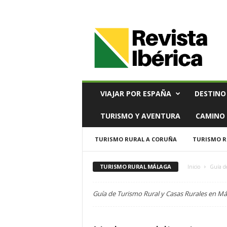
V
i
a
j
e
s
,
VIAJAR POR ESPAÑA
DESTINO
T
u
TURISMO Y AVENTURA
CAMINO 
r
i
TURISMO RURAL A CORUÑA
TURISMO R
s
m
o
TURISMO RURAL MÁLAGA
Inicio
Guía d
y
G
Guía de Turismo Rural y Casas Rurales en Má
a
s
t
r