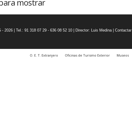
 para mostrar
5 - 2026 | Tel.: 91 318 07 29 - 636 08 52 10 |
Director: Luis Medina
|
Contactar
O. E. T. Extranjero
Oficinas de Turismo Exterior
Museos