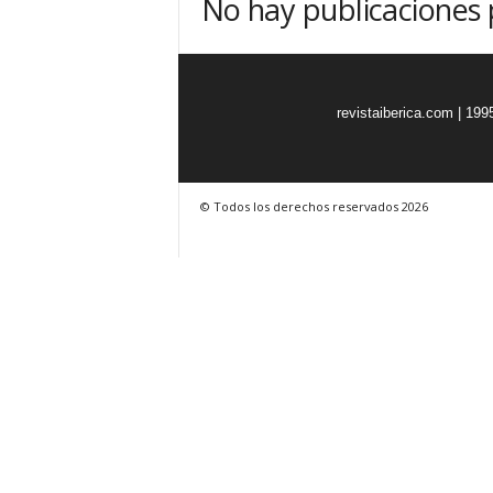
No hay publicaciones
o
n
o
m
í
revistaiberica.com | 199
a
© Todos los derechos reservados 2026