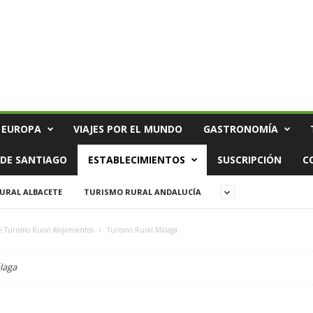
 EUROPA
VIAJES POR EL MUNDO
GASTRONOMÍA
DE SANTIAGO
ESTABLECIMIENTOS
SUSCRIPCIÓN
C
URAL ALBACETE
TURISMO RURAL ANDALUCÍA
e Turismo Rural Alojamientos
Turismo Rural Málaga
laga