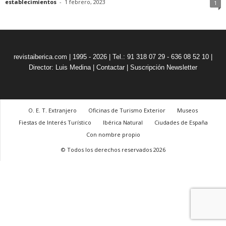
establecimientos
-
1 febrero, 2023
1
revistaiberica.com | 1995 - 2026 | Tel.: 91 318 07 29 - 636 08 52 10 |
Director: Luis Medina
|
Contactar
|
Suscripción Newsletter
O. E. T. Extranjero
Oficinas de Turismo Exterior
Museos
Fiestas de Interés Turístico
Ibérica Natural
Ciudades de España
Con nombre propio
© Todos los derechos reservados 2026