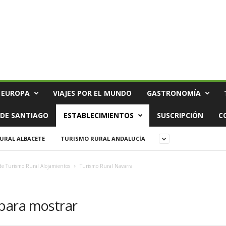
 EUROPA
VIAJES POR EL MUNDO
GASTRONOMÍA
DE SANTIAGO
ESTABLECIMIENTOS
SUSCRIPCIÓN
C
URAL ALBACETE
TURISMO RURAL ANDALUCÍA
de Turismo Rural Alojamientos
Turismo Rural Navarra
 para mostrar