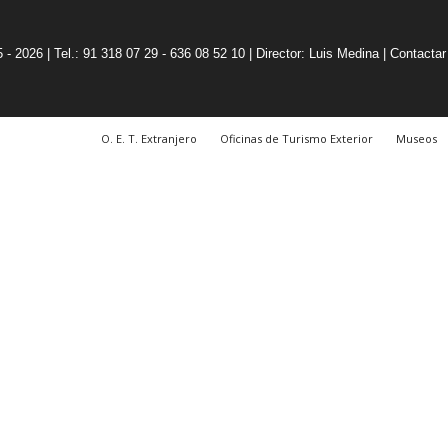
5 - 2026 | Tel.: 91 318 07 29 - 636 08 52 10 |
Director: Luis Medina
|
Contactar
O. E. T. Extranjero
Oficinas de Turismo Exterior
Museos