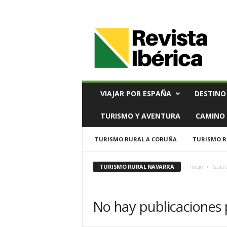
V
i
a
j
e
s
,
VIAJAR POR ESPAÑA
DESTINO
T
u
TURISMO Y AVENTURA
CAMINO 
r
i
TURISMO RURAL A CORUÑA
TURISMO R
s
m
o
TURISMO RURAL NAVARRA
Inicio
Guía 
y
G
a
No hay publicaciones
s
t
r