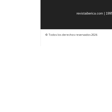
o
n
revistaiberica.com | 199
o
m
í
a
© Todos los derechos reservados 2026