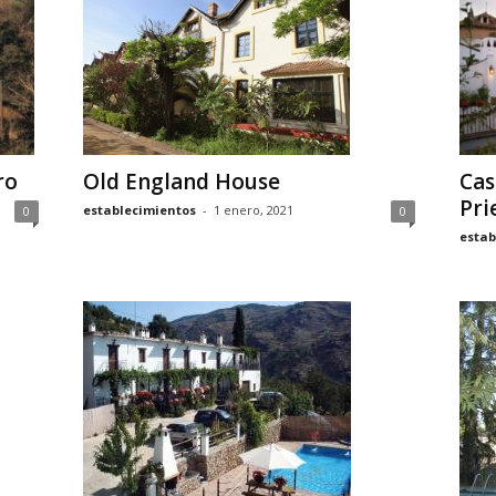
ro
Old England House
Cas
Pri
establecimientos
-
1 enero, 2021
0
0
estab