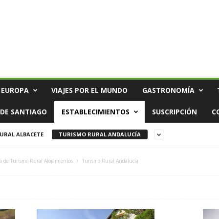
 EUROPA
VIAJES POR EL MUNDO
GASTRONOMÍA
DE SANTIAGO
ESTABLECIMIENTOS
SUSCRIPCIÓN
C
URAL ALBACETE
TURISMO RURAL ANDALUCÍA
a de Turismo Rural Alojamientos
Turismo Rural Andalucía