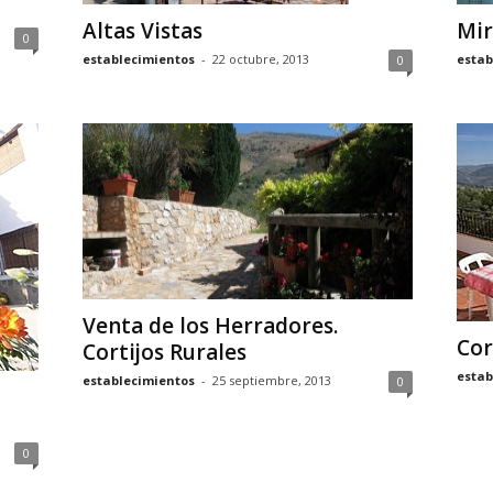
Altas Vistas
Mir
0
establecimientos
-
22 octubre, 2013
estab
0
Venta de los Herradores.
Cor
Cortijos Rurales
estab
establecimientos
-
25 septiembre, 2013
0
0