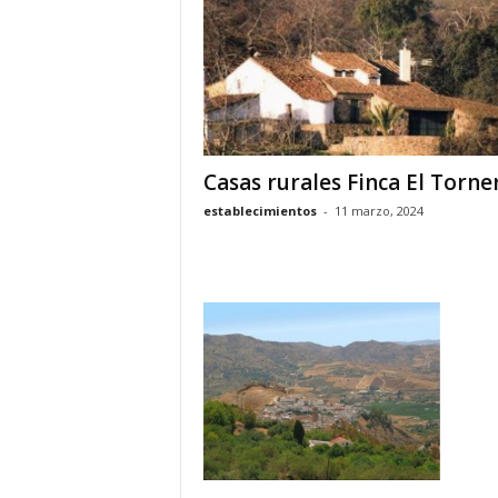
o
n
o
m
í
a
Casas rurales Finca El Torne
establecimientos
-
11 marzo, 2024