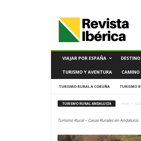
V
i
a
j
e
s
,
VIAJAR POR ESPAÑA
DESTINO
T
u
TURISMO Y AVENTURA
CAMINO 
r
i
TURISMO RURAL A CORUÑA
TURISMO R
s
m
o
TURISMO RURAL ANDALUCÍA
Inicio
Guí
y
G
Turismo Rural – Casas Rurales en Andalucía
a
s
t
r