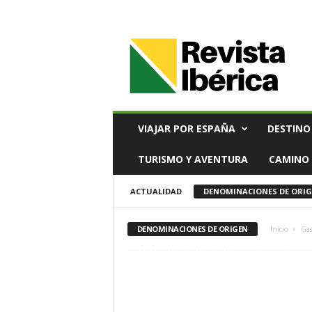
V
i
a
j
e
s
,
VIAJAR POR ESPAÑA
DESTINO
T
u
TURISMO Y AVENTURA
CAMINO 
r
i
ACTUALIDAD
DENOMINACIONES DE ORI
s
m
o
DENOMINACIONES DE ORIGEN
Inicio
Ga
y
G
a
s
t
r