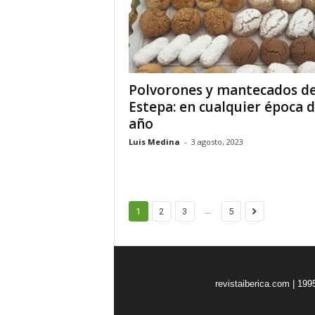
Polvorones y mantecados d
Estepa: en cualquier época d
año
Luis Medina
-
3 agosto, 2023
...
1
2
3
5
revistaiberica.com | 199