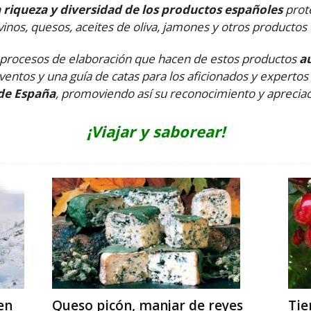
a riqueza y diversidad de los productos españoles
prote
vinos, quesos, aceites de oliva, jamones y otros producto
 y procesos de elaboración que hacen de estos productos
a
entos y una guía de catas para los aficionados y experto
 de España
, promoviendo así su reconocimiento y apreciac
¡Viajar y saborear!
en
Queso picón, manjar de reyes
Tie