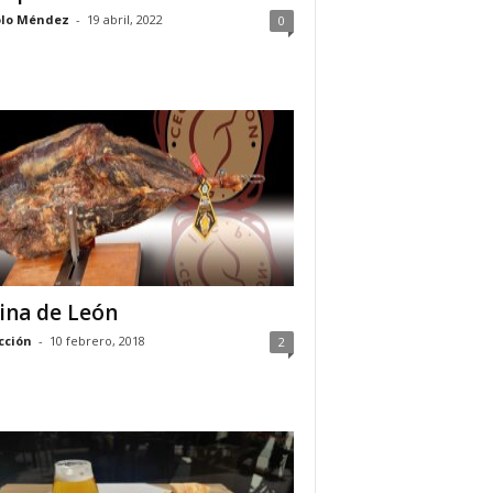
lo Méndez
-
19 abril, 2022
0
ina de León
cción
-
10 febrero, 2018
2