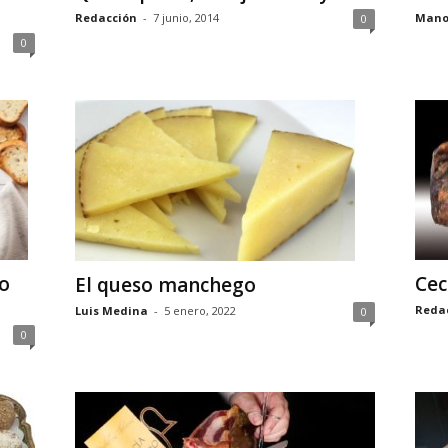
Redacción
-
7 junio, 2014
Mano
0
0
Cec
o
El queso manchego
Reda
Luis Medina
-
5 enero, 2022
0
0