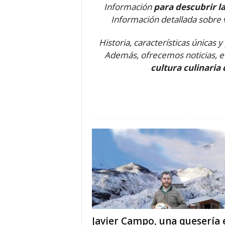
Información
para descubrir l
o
Información detallada sobre 
n
o
Historia, características únicas
m
í
Además, ofrecemos noticias, ev
a
cultura culinaria
Javier Campo, una quesería 