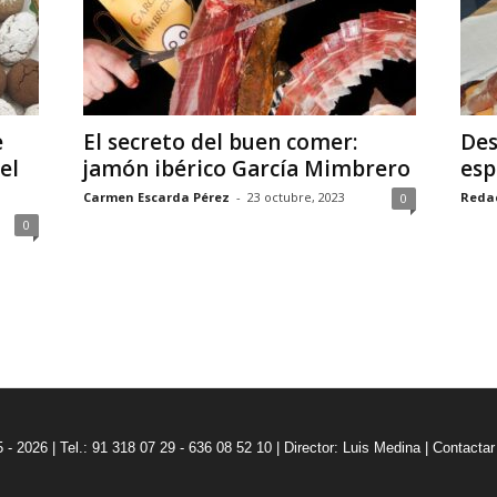
e
El secreto del buen comer:
Des
el
jamón ibérico García Mimbrero
esp
Carmen Escarda Pérez
-
23 octubre, 2023
Reda
0
0
5 - 2026 | Tel.: 91 318 07 29 - 636 08 52 10 |
Director: Luis Medina
|
Contactar