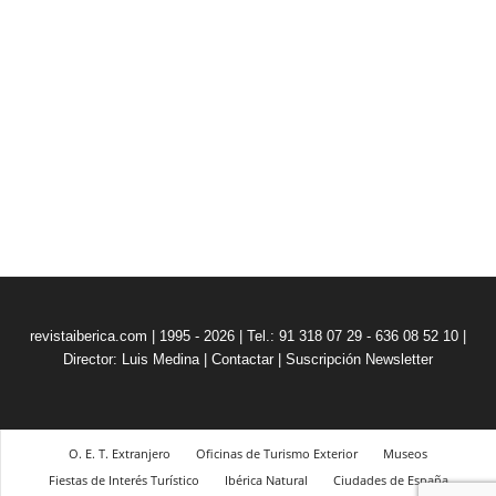
revistaiberica.com | 1995 - 2026 | Tel.: 91 318 07 29 - 636 08 52 10 |
Director: Luis Medina
|
Contactar
|
Suscripción Newsletter
O. E. T. Extranjero
Oficinas de Turismo Exterior
Museos
Fiestas de Interés Turístico
Ibérica Natural
Ciudades de España