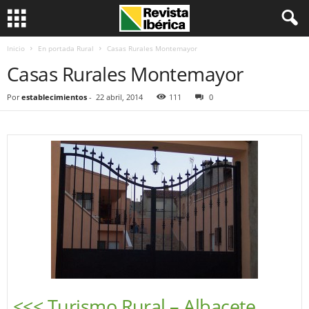
Inicio
En portada Rural
Casas Rurales Montemayor
Casas Rurales Montemayor
Por
establecimientos
-
22 abril, 2014
111
0
<<< Turismo Rural – Albacete