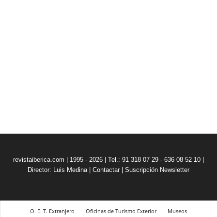
revistaiberica.com | 1995 - 2026 | Tel.: 91 318 07 29 - 636 08 52 10 |
Director: Luis Medina
|
Contactar
|
Suscripción Newsletter
O. E. T. Extranjero
Oficinas de Turismo Exterior
Museos