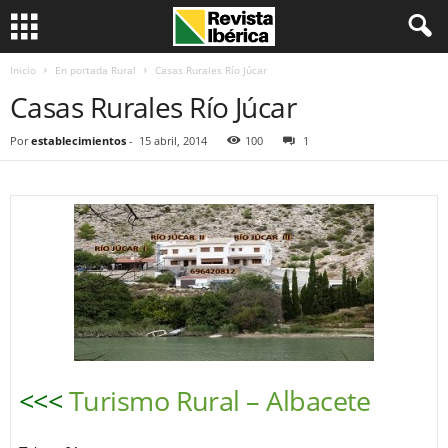
Inicio
En portada Rural
Casas Rurales Río Júcar
Casas Rurales Río Júcar
Por
establecimientos
-
15 abril, 2014
100
1
<<<
Turismo Rural – Albacete