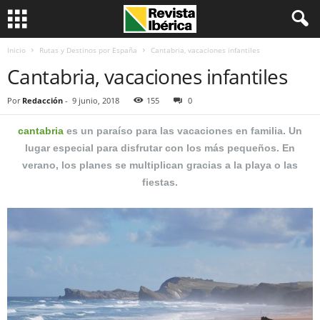
Inicio
Rutas y Destinos por España
Cantabria, vacaciones infantiles
Cantabria, vacaciones infantiles
Por
Redacción
-
9 junio, 2018
155
0
cantabria
es un paraíso para las vacaciones en familia. Un
lugar especial para disfrutar con los más pequeños. En
verano, los planes se multiplican gracias a la playa o las
fiestas.