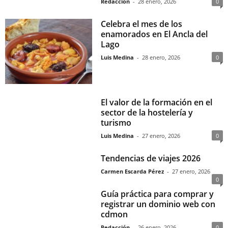
Redacción
-
28 enero, 2026
0
Celebra el mes de los
enamorados en El Ancla del
Lago
Luis Medina
-
28 enero, 2026
0
El valor de la formación en el
sector de la hostelería y
turismo
Luis Medina
-
27 enero, 2026
0
Tendencias de viajes 2026
Carmen Escarda Pérez
-
27 enero, 2026
0
Guía práctica para comprar y
registrar un dominio web con
cdmon
Redacción
-
26 enero, 2026
0