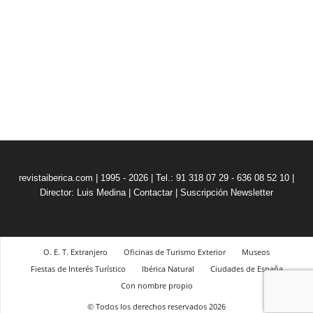
revistaiberica.com | 1995 - 2026 | Tel.: 91 318 07 29 - 636 08 52 10 |
Director: Luis Medina
|
Contactar
|
Suscripción Newsletter
O. E. T. Extranjero
Oficinas de Turismo Exterior
Museos
Fiestas de Interés Turístico
Ibérica Natural
Ciudades de España
Con nombre propio
© Todos los derechos reservados 2026