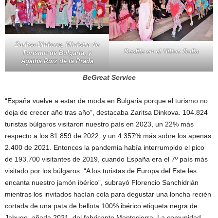
Zaritsa Dinkova, Ministra de
Desfile en el Hilton Sofía
Turismo de Bulgaria, y
Agatha Ruíz de la Prada
BeGreat Service
“España vuelve a estar de moda en Bulgaria porque el turismo no
deja de crecer año tras año”, destacaba Zaritsa Dinkova. 104.824
turistas búlgaros visitaron nuestro país en 2023, un 22% más
respecto a los 81.859 de 2022, y un 4.357% más sobre los apenas
2.400 de 2021. Entonces la pandemia había interrumpido el pico
de 193.700 visitantes de 2019, cuando España era el 7º país más
visitado por los búlgaros. “A los turistas de Europa del Este les
encanta nuestro jamón ibérico”, subrayó Florencio Sanchidrián
mientras los invitados hacían cola para degustar una loncha recién
cortada de una pata de bellota 100% ibérico etiqueta negra de
Jabugo, añada 2021, del fabricante Montesierra. La comunidad