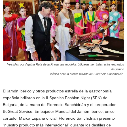
Vestidas por Agatha Ruíz de la Prada, las modelos búlgaras se rinden a los encantos
del jamón
ibérico ante la atenta mirada de Florencio Sanchidrián.
El jamón ibérico y otros productos estrella de la gastronomía
española brillaron en la II Spanish Fashion Night (SFN) de
Bulgaria, de la mano de Florencio Sanchidrián y el turoperador
BeGreat Service. Embajador Mundial del Jamón Ibérico, único
cortador Marca España oficial, Florencio Sanchidrián presentó
“nuestro producto más internacional” durante los desfiles de