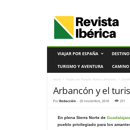
V
i
a
j
e
s
,
VIAJAR POR ESPAÑA
DESTINO
T
u
TURISMO Y AVENTURA
CAMINO 
r
i
Inicio
Viajes por España: Rutas y Destinos
Casti
s
Arbancón y el turi
m
o
y
Por
Redacción
-
20 noviembre, 2018
251
G
a
s
En plena Sierra Norte de
Guadalajar
t
pueblo privilegiado para los amantes
r