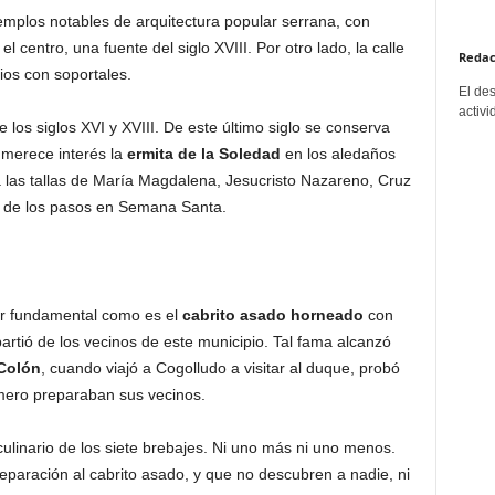
emplos notables de arquitectura popular serrana, con
el centro, una fuente del siglo XVIII. Por otro lado, la calle
Redac
cios con soportales.
El de
activi
 los siglos XVI y XVIII. De este último siglo se conserva
 merece interés la
ermita de la Soledad
en los aledaños
ia las tallas de María Magdalena, Jesucristo Nazareno, Cruz
s de los pasos en Semana Santa.
ar fundamental como es el
cabrito asado horneado
con
partió de los vecinos de este municipio. Tal fama alcanzó
 Colón
, cuando viajó a Cogolludo a visitar al duque, probó
mero preparaban sus vecinos.
ulinario de los siete brebajes. Ni uno más ni uno menos.
aración al cabrito asado, y que no descubren a nadie, ni