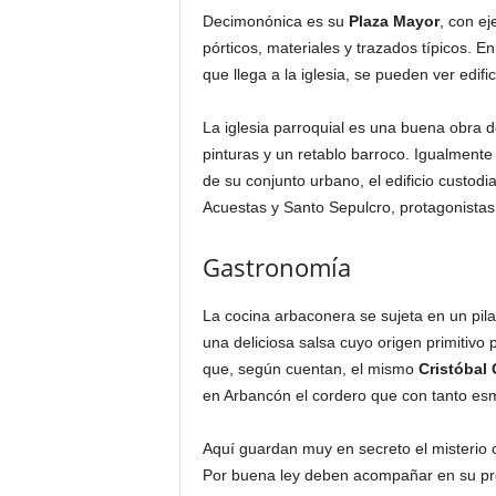
Decimonónica es su
Plaza Mayor
, con ej
pórticos, materiales y trazados típicos. En 
que llega a la iglesia, se pueden ver edifi
La iglesia parroquial es una buena obra de
pinturas y un retablo barroco. Igualmente
de su conjunto urbano, el edificio custod
Acuestas y Santo Sepulcro, protagonista
Gastronomía
La cocina arbaconera se sujeta en un pil
una deliciosa salsa cuyo origen primitivo 
que, según cuentan, el mismo
Cristóbal
en Arbancón el cordero que con tanto es
Aquí guardan muy en secreto el misterio c
Por buena ley deben acompañar en su prep