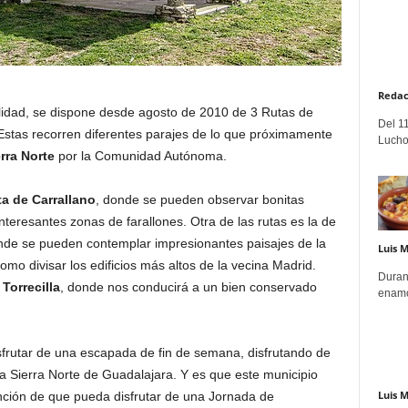
Redac
alidad, se dispone desde agosto de 2010 de 3 Rutas de
Del 11
stas recorren diferentes parajes de lo que próximamente
Lucho
rra Norte
por la Comunidad Autónoma.
ta de Carrallano
, donde se pueden observar bonitas
teresantes zonas de farallones. Otra de las rutas es la de
nde se pueden contemplar impresionantes paisajes de la
Luis 
mo divisar los edificios más altos de la vecina Madrid.
Duran
 Torrecilla
, donde nos conducirá a un bien conservado
enamo
frutar de una escapada de fin de semana, disfrutando de
 la Sierra Norte de Guadalajara. Y es que este municipio
Luis 
tención de que pueda disfrutar de una Jornada de