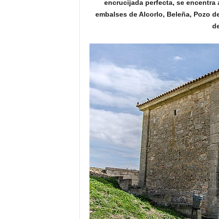
encrucijada perfecta, se encentra 
o
embalses de Alcorlo, Beleña, Pozo de
n
d
o
m
í
a