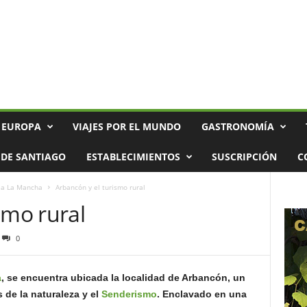
 EUROPA
VIAJES POR EL MUNDO
GASTRONOMÍA
DE SANTIAGO
ESTABLECIMIENTOS
SUSCRIPCIÓN
C
lla La Mancha
Arbancón y el turismo rural
smo rural
0
a
, se encuentra ubicada la localidad de Arbancón, un
 de la naturaleza y el
Senderismo
. Enclavado en una