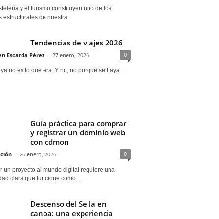
telería y el turismo constituyen uno de los
s estructurales de nuestra...
Tendencias de viajes 2026
0
n Escarda Pérez
-
27 enero, 2026
 ya no es lo que era. Y no, no porque se haya...
Guía práctica para comprar
y registrar un dominio web
con cdmon
0
ción
-
26 enero, 2026
 un proyecto al mundo digital requiere una
dad clara que funcione como...
Descenso del Sella en
canoa: una experiencia