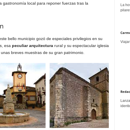
gastronomía local para reponer fuerzas tras la
La hos
pilare
ón
Carme
ste bello municipio gozó de especiales privilegios en su
Viajar
es, esa
peculiar arquitectura
rural y su espectacular iglesia
 unas breves muestras de su gran patrimonio.
Redac
Lanzar
identi