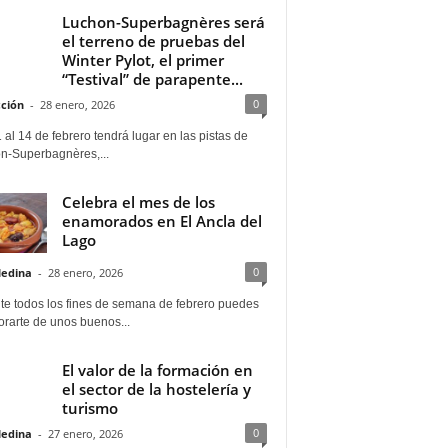
Luchon-Superbagnères será
el terreno de pruebas del
Winter Pylot, el primer
“Testival” de parapente...
0
ción
-
28 enero, 2026
 al 14 de febrero tendrá lugar en las pistas de
n-Superbagnères,...
Celebra el mes de los
enamorados en El Ancla del
Lago
0
Medina
-
28 enero, 2026
te todos los fines de semana de febrero puedes
rarte de unos buenos...
El valor de la formación en
el sector de la hostelería y
turismo
0
Medina
-
27 enero, 2026