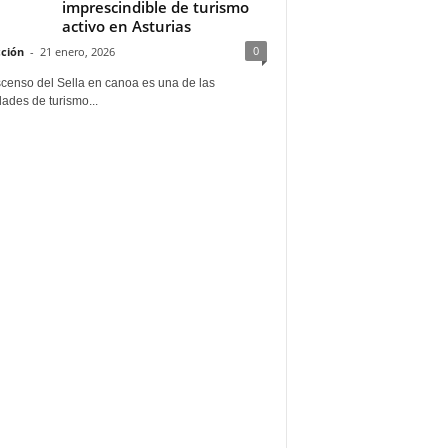
imprescindible de turismo
activo en Asturias
0
ción
-
21 enero, 2026
scenso del Sella en canoa es una de las
dades de turismo...