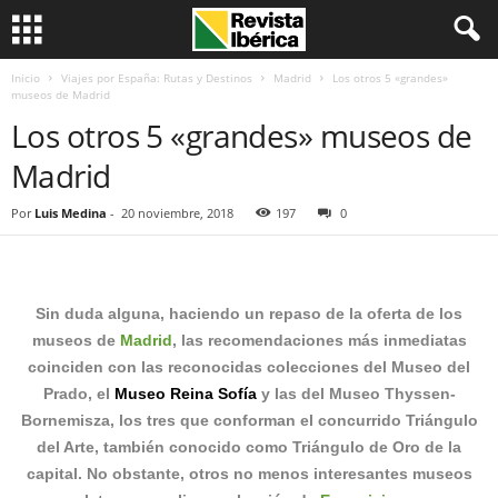
Inicio
Viajes por España: Rutas y Destinos
Madrid
Los otros 5 «grandes»
museos de Madrid
Los otros 5 «grandes» museos de
Madrid
Por
Luis Medina
-
20 noviembre, 2018
197
0
Sin duda alguna, haciendo un repaso de la oferta de los
museos de
Madrid
, las recomendaciones más inmediatas
coinciden con las reconocidas colecciones del
Museo del
Prado
, el
Museo Reina Sofía
y las del
Museo Thyssen-
Bornemisza
, los tres que conforman el concurrido Triángulo
del Arte, también conocido como Triángulo de Oro de la
capital. No obstante, otros no menos interesantes museos