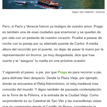
Viajes San Valentín. Venecia
Pero, si París y Venecia fueron ya testigos de vuestro amor, Praga
es también una de esas ciudades que enamoran y se quedan de
por vida con un pedacito de nuestro corazón. Prueba a pasear de
noche con tu pareja por su afamado puente de Carlos. A media
altura del recorrido por el puente, no dejar de pasar la mano por la
representación en bronce, ya muy desgastada, dice que trae
suerte y te “asegura” tu vuelta en una próxima ocasión.
Y siguiendo el paseo, a pie, por que
Praga
es para recorrer a pie,
para disfrutar bien despacio. Desde la Plaza Vieja, por ejemplo,
donde se encuentra el Reloj Astronómico, el reloj medieval más
conocido del mundo. Y digno también de pausada contemplación
es la Torre de la Pólvora, a la entrada de la Ciudad Vieja. Como
sorprendente es su Catedral de San Vito y las maravillosas vistas
que se contemplan desde el Castillo de Praga, considerada la