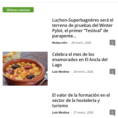
Últimas noticias
Luchon-Superbagnères será el
terreno de pruebas del Winter
Pylot, el primer “Testival” de
parapente...
Redacción
-
28 enero, 2026
0
Celebra el mes de los
enamorados en El Ancla del
Lago
Luis Medina
-
28 enero, 2026
0
El valor de la formación en el
sector de la hostelería y
turismo
Luis Medina
-
27 enero, 2026
0