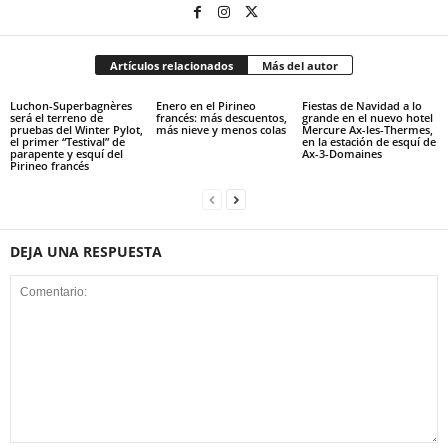
Artículos relacionados
Más del autor
Luchon-Superbagnères
Enero en el Pirineo
Fiestas de Navidad a lo
será el terreno de
francés: más descuentos,
grande en el nuevo hotel
pruebas del Winter Pylot,
más nieve y menos colas
Mercure Ax-les-Thermes,
el primer “Testival” de
en la estación de esquí de
parapente y esquí del
Ax-3-Domaines
Pirineo francés
DEJA UNA RESPUESTA