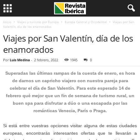
Inicio
Viajes y turismo por Europa
Europa Central y Occidental
Viajes por San
Valentín, día de los enamorados
Viajes por San Valentín, día de los
enamorados
Por
Luis Medina
-
2 febrero, 2022
1945
0
Superadas las últimas rampas de la cuesta de enero, es hora
de darnos un capricho viajero con nuestra pareja para
celebrar el día de
San Valentín
. Para este esperado 14 de
febrero qué mejor que un fin de semana de turismo rural, un
buen spa para disfrutar a dúo o una escapada por las
románticas
Venecia
, París o
Praga
.
Si está entre vuestras opciones visitar alguna de estas ciudades
europeas, encontrarás interesantes ofertas que te llevarán a