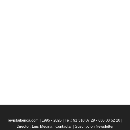
revistaiberica.com | 1995 - 2026 | Tel.: 91 318 07 29 - 636 08 52 10 |
Director: Luis Medina
|
Contactar
|
Suscripción Newsletter