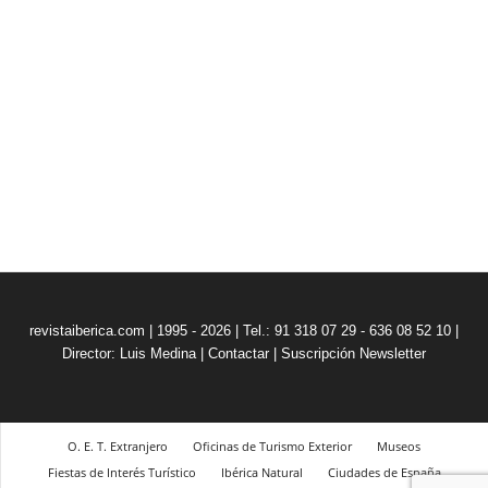
revistaiberica.com | 1995 - 2026 | Tel.: 91 318 07 29 - 636 08 52 10 |
Director: Luis Medina
|
Contactar
|
Suscripción Newsletter
O. E. T. Extranjero
Oficinas de Turismo Exterior
Museos
Fiestas de Interés Turístico
Ibérica Natural
Ciudades de España