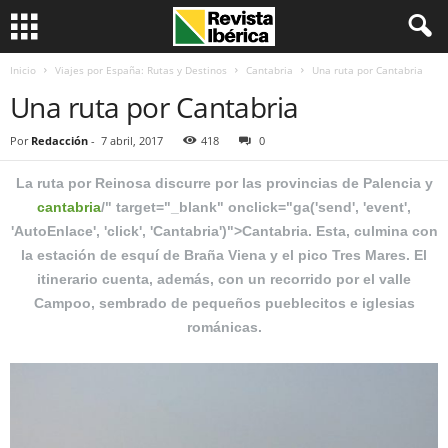
Inicio
Viajes por España: Rutas y Destinos
Cantabria
Una ruta por Cantabria
Una ruta por Cantabria
Por
Redacción
-
7 abril, 2017
418
0
La ruta por Reinosa discurre por las provincias de Palencia y
cantabria
/" target="_blank" onclick="ga('send', 'event',
'AutoEnlace', 'click', 'Cantabria')">Cantabria. Esta, culmina con
la estación de esquí de Braña Viena y el pico Tres Mares. El
itinerario cuenta, además, con un recorrido por el valle
Campoo, sembrado de pequeños pueblecitos e iglesias
románicas.