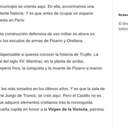
 municipio se orienta aquí. En ella, encontramos una
tante historia. Y es que antes de ocupar un espacio
Redac
esta en París.
El de
activi
sta construcción defensiva de uso militar es ahora un
r los escudos de armas de Pizarro y Orellana.
ispensable si quieres conocer la historia de Trujillo. La
l del siglo XV. Mientras, en la planta de arriba,
perio Inca, la conquista y la muerte de Pizarro a manos
los más sonados en los últimos años. Y es que la sala de
e Juego de Tronos, se creó aquí. Pero el Castillo no es
e adquirió elementos cristianos tras la reconquista.
ueña capilla en honor a la
Virgen de la Victoria
, patrona