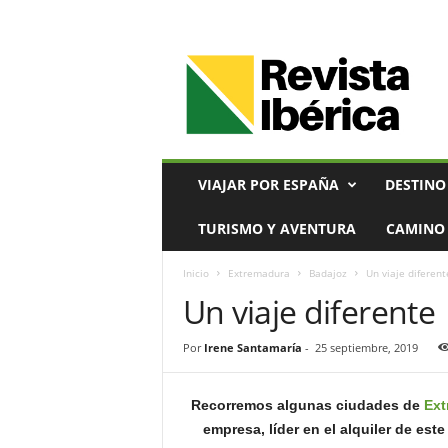
V
i
a
j
e
s
,
VIAJAR POR ESPAÑA
DESTINO
T
u
TURISMO Y AVENTURA
CAMINO 
r
i
Inicio
Extremadura
Badajoz
Un viaje diferent
s
Un viaje diferente
m
o
y
Por
Irene Santamaría
-
25 septiembre, 2019
G
a
s
Recorremos algunas ciudades de
Ext
t
empresa, líder en el alquiler de est
r