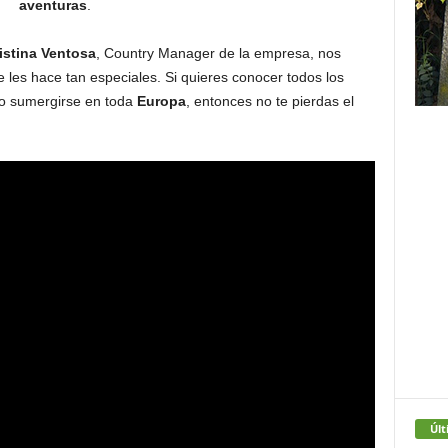
aventuras
.
istina Ventosa
, Country Manager de la empresa, nos
e les hace tan especiales. Si quieres conocer todos los
o sumergirse en toda
Europa
, entonces no te pierdas el
Últ