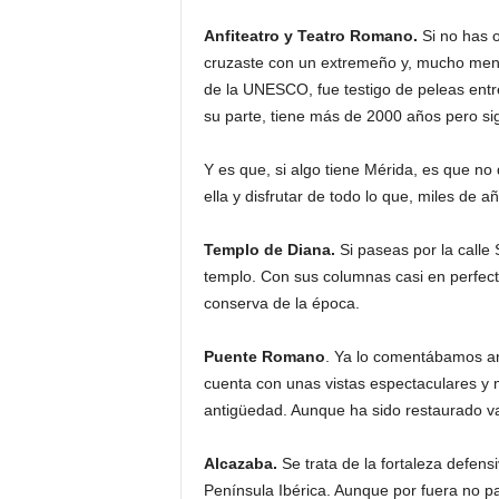
Anfiteatro y Teatro Romano.
Si no has o
cruzaste con un extremeño y, mucho menos
de la UNESCO, fue testigo de peleas entr
su parte, tiene más de 2000 años pero sig
Y es que, si algo tiene Mérida, es que no 
ella y disfrutar de todo lo que, miles de 
Templo de Diana.
Si paseas por la calle
templo. Con sus columnas casi en perfecta
conserva de la época.
Puente Romano
. Ya lo comentábamos an
cuenta con unas vistas espectaculares y m
antigüedad. Aunque ha sido restaurado var
Alcazaba.
Se trata de la fortaleza defe
Península Ibérica. Aunque por fuera no p