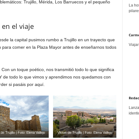
lemáticos: Trujillo, Mérida, Los Barruecos y el pequeño
La hos
pilare
 en el viaje
Carme
esde la capital pusimos rumbo a Trujillo en un trayecto que
Viajar
ban para comer en la Plaza Mayor antes de enseñarnos todos
. Con un toque poético, nos transmitió todo lo que significa
es. Y de todo lo que vimos y aprendimos nos quedamos con
der si pasáis por aquí.
Redac
Lanzar
identi
 de Trujillo | Foto: Elena Vallejo
Vistas de Trujillo | Foto: Elena Vallejo