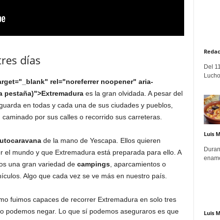
Redac
res días
Del 11
Lucho
target="_blank" rel="noreferrer noopener" aria-
va pestaña)">Extremadura
es la gran olvidada. A pesar del
e guarda en todas y cada una de sus ciudades y pueblos,
aminado por sus calles o recorrido sus carreteras.
Luis 
utocaravana
de la mano de Yescapa. Ellos quieren
Duran
r el mundo y que Extremadura está preparada para ello. A
enamo
os una gran variedad de
campings
, aparcamientos o
hículos. Algo que cada vez se ve más en nuestro país.
mo fuimos capaces de recorrer Extremadura en solo tres
o lo podemos negar. Lo que sí podemos aseguraros es que
Luis 