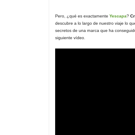
o
n
Pero, ¿qué es exactamente
Yescapa
?
Cr
o
descubre a lo largo de nuestro viaje lo qu
m
secretos de una marca que ha conseguid
í
a
siguiente vídeo.