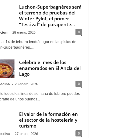
Luchon-Superbagnères será
el terreno de pruebas del
Winter Pylot, el primer
“Testival” de parapente...
0
ción
-
28 enero, 2026
 al 14 de febrero tendrá lugar en las pistas de
n-Superbagnères,...
Celebra el mes de los
enamorados en El Ancla del
Lago
0
Medina
-
28 enero, 2026
te todos los fines de semana de febrero puedes
rarte de unos buenos...
El valor de la formación en
el sector de la hostelería y
turismo
0
Medina
-
27 enero, 2026