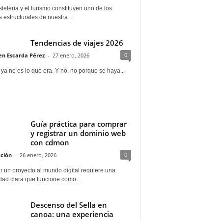
telería y el turismo constituyen uno de los
s estructurales de nuestra...
Tendencias de viajes 2026
0
n Escarda Pérez
-
27 enero, 2026
 ya no es lo que era. Y no, no porque se haya...
Guía práctica para comprar
y registrar un dominio web
con cdmon
0
ción
-
26 enero, 2026
 un proyecto al mundo digital requiere una
dad clara que funcione como...
Descenso del Sella en
canoa: una experiencia