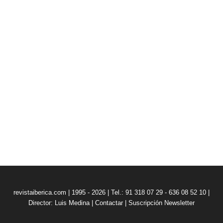
revistaiberica.com | 1995 - 2026 | Tel.: 91 318 07 29 - 636 08 52 10 |
Director: Luis Medina
|
Contactar
|
Suscripción Newsletter