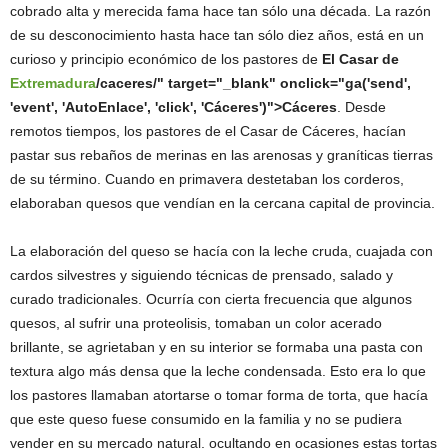
cobrado alta y merecida fama hace tan sólo una década.
La razón
de su desconocimiento hasta hace tan sólo diez años, está en un
curioso y principio económico de los pastores de
El Casar de
Extremadura
/caceres/" target="_blank" onclick="ga('send',
'event', 'AutoEnlace', 'click', 'Cáceres')">Cáceres
. Desde
remotos tiempos, los pastores de el Casar de Cáceres, hacían
pastar sus rebaños de merinas en las arenosas y graníticas tierras
de su término. Cuando en primavera destetaban los corderos,
elaboraban quesos que vendían en la cercana capital de provincia.
La elaboración del queso se hacía con la leche cruda, cuajada con
cardos silvestres y siguiendo técnicas de prensado, salado y
curado tradicionales. Ocurría con cierta frecuencia que algunos
quesos, al sufrir una proteolisis, tomaban un color acerado
brillante, se agrietaban y en su interior se formaba una pasta con
textura algo más densa que la leche condensada. Esto era lo que
los pastores llamaban atortarse o tomar forma de torta, que hacía
que este queso fuese consumido en la familia y no se pudiera
vender en su mercado natural, ocultando en ocasiones estas tortas