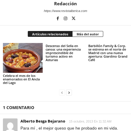
Redacción
https://www.revistaiberica.com
Artículos relacionados
Más del autor
Descenso del Sella en
Barbillón Family & Corp.
canoa: una experiencia
se estrena en el norte de
imprescindible de
Madrid con una nueva
turismo activo en
apertura: Giardino Grand
Asturias
Café
Celebra el mes de los
enamorados en El Ancla
del Lago
1 COMENTARIO
Alberto Besga Bejarano
15 octubre, 2013 En 11:32 AM
Para mí , el mejor queso que he probado en mi vida.