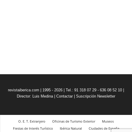
revistaiberica.com | 1995 - 2026 | Tel.: 91 318 07 29 - 636 08 52 10 |
Director: Luis Medina
|
Contactar
|
Suscripción Newsletter
O. E. T. Extranjero
Oficinas de Turismo Exterior
Museos
Fiestas de Interés Turístico
Ibérica Natural
Ciudades de España