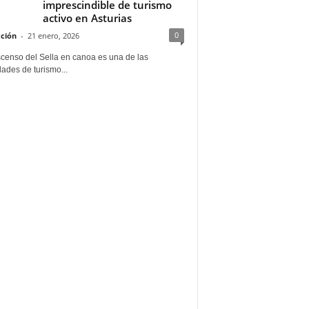
imprescindible de turismo
activo en Asturias
0
ción
-
21 enero, 2026
scenso del Sella en canoa es una de las
dades de turismo...