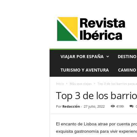
V
i
a
j
e
s
,
VIAJAR POR ESPAÑA
DESTINO
T
u
TURISMO Y AVENTURA
CAMINO 
r
i
Inicio
Más que viajes
Top 3 de los barrios para 
s
Top 3 de los barri
m
o
y
Por
Redacción
-
27 julio, 2022
4199
G
a
s
El encanto de Lisboa atrae por cuenta prop
t
exquisita gastronomía para vivir experienci
r