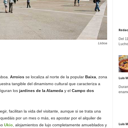
Redac
Del 11
Lisboa
Lucho
isboa.
Arroios
se localiza al norte de la popular
Baixa
, zona
Luis 
estra tangible del dinamismo cultural que caracteriza a
Duran
figuran los
jardines de la Alameda
y el
Campo dos
enamo
ir, facilitan la vida del visitante, aunque si se trata una
 quedáis por un mes o más, es apostar por el alquiler de
Luis 
mo
Ukio
, alojamientos de lujo completamente amueblados y