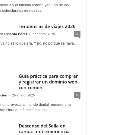
telería y el turismo constituyen uno de los
s estructurales de nuestra...
Tendencias de viajes 2026
0
n Escarda Pérez
-
27 enero, 2026
 ya no es lo que era. Y no, no porque se haya...
Guía práctica para comprar
y registrar un dominio web
con cdmon
0
ción
-
26 enero, 2026
 un proyecto al mundo digital requiere una
dad clara que funcione como...
Descenso del Sella en
canoa: una experiencia