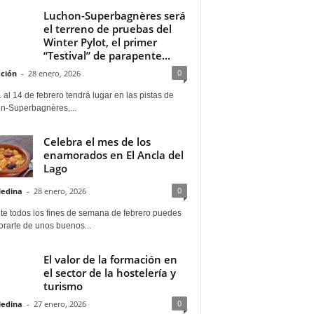
Luchon-Superbagnères será
el terreno de pruebas del
Winter Pylot, el primer
“Testival” de parapente...
0
ción
-
28 enero, 2026
 al 14 de febrero tendrá lugar en las pistas de
n-Superbagnères,...
Celebra el mes de los
enamorados en El Ancla del
Lago
0
Medina
-
28 enero, 2026
te todos los fines de semana de febrero puedes
rarte de unos buenos...
El valor de la formación en
el sector de la hostelería y
turismo
0
Medina
-
27 enero, 2026