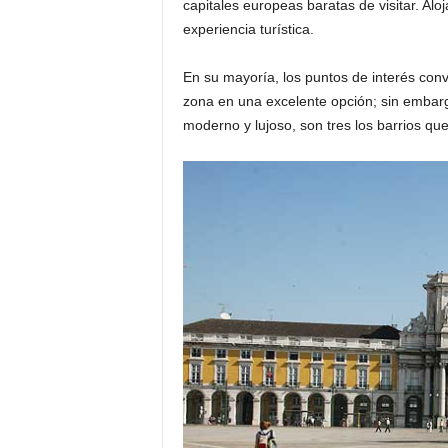
capitales europeas baratas de visitar. Al
o
experiencia turística.
n
o
En su mayoría, los puntos de interés conv
m
zona en una excelente opción; sin embarg
í
a
moderno y lujoso, son tres los barrios que