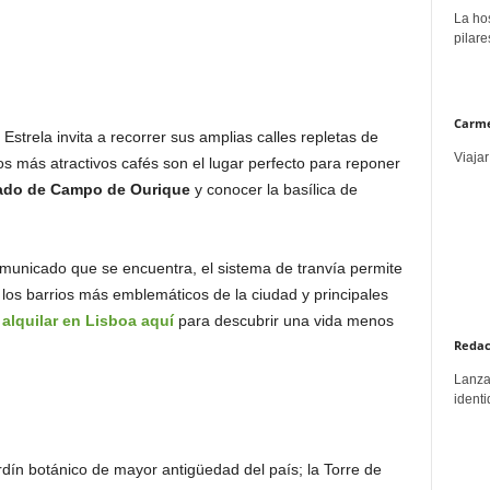
La hos
pilare
Carme
 Estrela invita a recorrer sus amplias calles repletas de
Viajar
os más atractivos cafés son el lugar perfecto para reponer
ado de Campo de Ourique
y conocer la basílica de
comunicado que se encuentra, el sistema de tranvía permite
a los barrios más emblemáticos de la ciudad y principales
s
alquilar en Lisboa aquí
para descubrir una vida menos
Redac
Lanzar
identi
dín botánico de mayor antigüedad del país; la Torre de