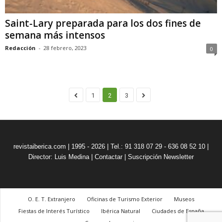
Saint-Lary preparada para los dos fines de
semana más intensos
Redacción
-
28 febrero, 2023
0
1
2
3
revistaiberica.com | 1995 - 2026 | Tel.: 91 318 07 29 - 636 08 52 10 |
Director: Luis Medina
|
Contactar
|
Suscripción Newsletter
O. E. T. Extranjero
Oficinas de Turismo Exterior
Museos
Fiestas de Interés Turístico
Ibérica Natural
Ciudades de España