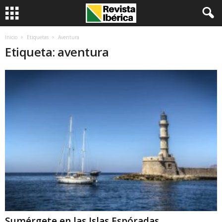
Inicio
Etiquetas
Aventura
Etiqueta: aventura
Sumérgete en las Islas Espóradas