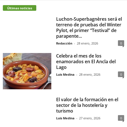
Últimas noticias
Luchon-Superbagnères será el
terreno de pruebas del Winter
Pylot, el primer “Testival” de
parapente...
Redacción
-
28 enero, 2026
0
Celebra el mes de los
enamorados en El Ancla del
Lago
Luis Medina
-
28 enero, 2026
0
El valor de la formación en el
sector de la hostelería y
turismo
Luis Medina
-
27 enero, 2026
0