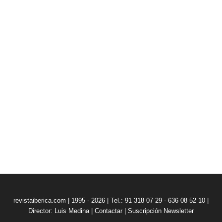
revistaiberica.com | 1995 - 2026 | Tel.: 91 318 07 29 - 636 08 52 10 |
Director: Luis Medina
|
Contactar
|
Suscripción Newsletter