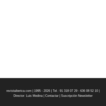
revistaiberica.com | 1995 - 2026 | Tel.: 91 318 07 29 - 636 08 52 10 |
Director: Luis Medina
|
Contactar
|
Suscripción Newsletter