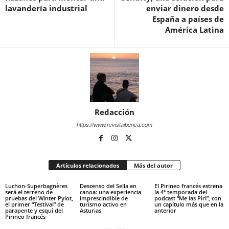
lavandería industrial
enviar dinero desde
España a países de
América Latina
Redacción
https://www.revistaiberica.com
Artículos relacionados
Más del autor
Luchon-Superbagnères
Descenso del Sella en
El Pirineo francés estrena
será el terreno de
canoa: una experiencia
la 4ª temporada del
pruebas del Winter Pylot,
imprescindible de
podcast “Me las Piri”, con
el primer “Testival” de
turismo activo en
un capítulo más que en la
parapente y esquí del
Asturias
anterior
Pirineo francés