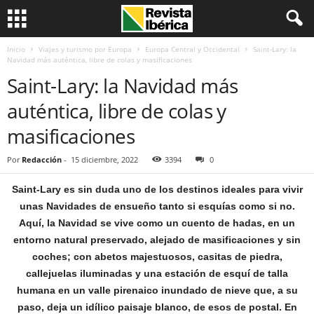
Inicio
Viajes y turismo por Europa
Europa Central y Occidental
Saint-Lary: la
Navidad más auténtica, libre de colas y masificaciones
Saint-Lary: la Navidad más
auténtica, libre de colas y
masificaciones
Por
Redacción
-
15 diciembre, 2022
3394
0
Saint-Lary es sin duda uno de los destinos ideales para vivir
unas Navidades de ensueño tanto si esquías como si no.
Aquí, la Navidad se vive como un cuento de hadas, en un
entorno natural preservado, alejado de masificaciones y sin
coches; con abetos majestuosos, casitas de piedra,
callejuelas iluminadas y una estación de esquí de talla
humana en un valle pirenaico inundado de nieve que, a su
paso, deja un idílico paisaje blanco, de esos de postal. En