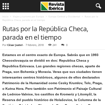
Inicio
Viajes y turismo por Europa
Europa Central y Occidental
Rutas por la
República Checa, parada en el tiempo
Rutas por la República Checa,
parada en el tiempo
Por
César Justel
-
7 febrero, 2018
241
0
Estamos en el centro exacto de Europa. Sabrás que en 1993
Checoslovaquia se dividió en dos: Republica Checa y
Republica Eslovaca. Las grandes regiones checas, aparte de
Praga, son Bohemia y Moravia. Veras que sus ciudades tienen
interesantes centros históricos, algunos de ellos declarados
Patrimonio de la Humanidad como Cesky Krumlov, Telc, Praga,
o Kutna Hora. Pero también son Patrimonio el Paisaje Cultural
de Lednice-Valnice, los castillos de Kromeriz y Litomyšl, la
Reserva del pueblo histórico de Holašovice, la Columna de la