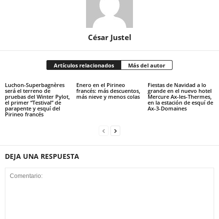
César Justel
Artículos relacionados
Más del autor
Luchon-Superbagnères
Enero en el Pirineo
Fiestas de Navidad a lo
será el terreno de
francés: más descuentos,
grande en el nuevo hotel
pruebas del Winter Pylot,
más nieve y menos colas
Mercure Ax-les-Thermes,
el primer “Testival” de
en la estación de esquí de
parapente y esquí del
Ax-3-Domaines
Pirineo francés
DEJA UNA RESPUESTA