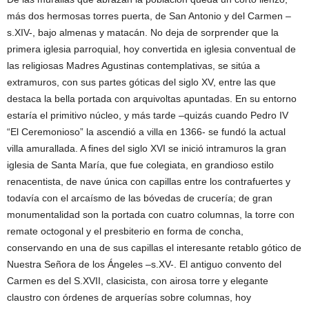
más dos hermosas torres puerta, de San Antonio y del Carmen –
s.XIV-, bajo almenas y matacán. No deja de sorprender que la
primera iglesia parroquial, hoy convertida en iglesia conventual de
las religiosas Madres Agustinas contemplativas, se sitúa a
extramuros, con sus partes góticas del siglo XV, entre las que
destaca la bella portada con arquivoltas apuntadas. En su entorno
estaría el primitivo núcleo, y más tarde –quizás cuando Pedro IV
“El Ceremonioso” la ascendió a villa en 1366- se fundó la actual
villa amurallada. A fines del siglo XVI se inició intramuros la gran
iglesia de Santa María, que fue colegiata, en grandioso estilo
renacentista, de nave única con capillas entre los contrafuertes y
todavía con el arcaísmo de las bóvedas de crucería; de gran
monumentalidad son la portada con cuatro columnas, la torre con
remate octogonal y el presbiterio en forma de concha,
conservando en una de sus capillas el interesante retablo gótico de
Nuestra Señora de los Ángeles –s.XV-. El antiguo convento del
Carmen es del S.XVII, clasicista, con airosa torre y elegante
claustro con órdenes de arquerías sobre columnas, hoy