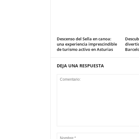
Descenso del Sella en canoa:
Descub
una experiencia imprescindible
diverti
de turismo activo en Asturias
Barcel
DEJA UNA RESPUESTA