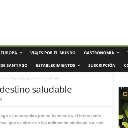
 EUROPA
VIAJES POR EL MUNDO
GASTRONOMÍA
DE SANTIAGO
ESTABLECIMIENTOS
SUSCRIPCIÓN
C
bria
Puente Viesgo, un destino saludable
 destino saludable
0
sgo es reconocida por su balneario y el interesante
as, que se abren en las colinas de piedra caliza
,
son