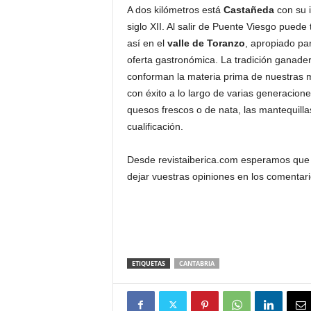
A dos kilómetros está
Castañeda
con su i
siglo XII. Al salir de Puente Viesgo pued
así en el
valle de Toranzo
, apropiado pa
oferta gastronómica. La tradición ganader
conforman la materia prima de nuestras m
con éxito a lo largo de varias generacion
quesos frescos o de nata, las mantequill
cualificación.
Desde revistaiberica.com esperamos que e
dejar vuestras opiniones en los comentar
ETIQUETAS
CANTABRIA