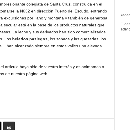
mpresionante colegiata de Santa Cruz, construida en el
e tomarse la N632 en dirección Puerto del Escudo, entrando
Redac
ra excursiones por llano y montaña y también de generosa
El de
a secular está en la base de los productos naturales que
activi
esas. La leche y sus derivados han sido comercializados
es. Los
helados pasiegos
, los sobaos y las quesadas, los
as… han alcanzado siempre en estos valles una elevada
l artículo haya sido de vuestro interés y os animamos a
ios de nuestra página web.