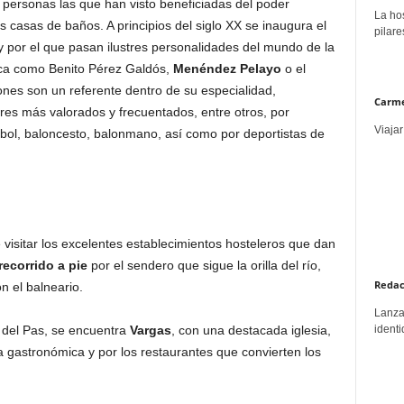
s personas las que han visto beneficiadas del poder
La hos
s casas de baños. A principios del siglo XX se inaugura el
pilare
 por el que pasan ilustres personalidades del mundo de la
poca como Benito Pérez Galdós,
Menéndez Pelayo
o el
ones son un referente dentro de su especialidad,
Carme
res más valorados y frecuentados, entre otros, por
Viajar
tbol, baloncesto, balonmano, así como por deportistas de
visitar los excelentes establecimientos hosteleros que dan
recorrido a pie
por el sendero que sigue la orilla del río,
Redac
n el balneario.
Lanzar
identi
 del Pas, se encuentra
Vargas
, con una destacada iglesia,
gastronómica y por los restaurantes que convierten los