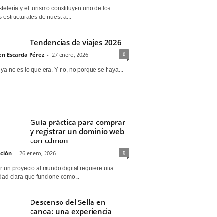
telería y el turismo constituyen uno de los
s estructurales de nuestra...
Tendencias de viajes 2026
0
n Escarda Pérez
-
27 enero, 2026
 ya no es lo que era. Y no, no porque se haya...
Guía práctica para comprar
y registrar un dominio web
con cdmon
0
ción
-
26 enero, 2026
 un proyecto al mundo digital requiere una
dad clara que funcione como...
Descenso del Sella en
canoa: una experiencia