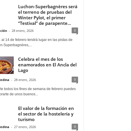
Luchon-Superbagnères será
el terreno de pruebas del
Winter Pylot, el primer
“Testival” de parapente...
0
ción
-
28 enero, 2026
 al 14 de febrero tendrá lugar en las pistas de
n-Superbagnères,...
Celebra el mes de los
enamorados en El Ancla del
Lago
0
Medina
-
28 enero, 2026
te todos los fines de semana de febrero puedes
rarte de unos buenos...
El valor de la formación en
el sector de la hostelería y
turismo
0
Medina
-
27 enero, 2026