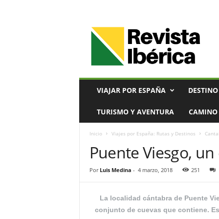
V
i
a
j
e
s
,
VIAJAR POR ESPAÑA
DESTINO
T
u
TURISMO Y AVENTURA
CAMINO 
r
i
Inicio
Viajes por España: Rutas y Destinos
Canta
s
Puente Viesgo, un
m
o
y
Por
Luis Medina
-
4 marzo, 2018
251
G
a
s
La localidad cántabra de Puente Vie
t
conjunto de cuevas que contiene. Est
r