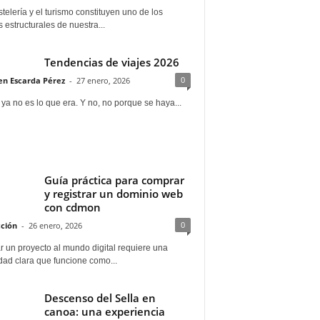
telería y el turismo constituyen uno de los
s estructurales de nuestra...
Tendencias de viajes 2026
0
n Escarda Pérez
-
27 enero, 2026
 ya no es lo que era. Y no, no porque se haya...
Guía práctica para comprar
y registrar un dominio web
con cdmon
0
ción
-
26 enero, 2026
 un proyecto al mundo digital requiere una
dad clara que funcione como...
Descenso del Sella en
canoa: una experiencia