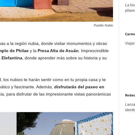
La hos
pilare
Pueblo Nubio
Carme
as a la región nubia, donde visitar monumentos y obras
Viajar
mplo de Philae
y la
Presa Alta de Asuán
. Imprescindible
 Elefantina
, donde aprender más sobre su historia y su
d, los nubios te harán sentir como en tu propia casa y te
mático y fascinante. Además,
disfrutarás del paseo en
ia, para disfrutar de las impresionante vistas panorámicas
Redac
Lanzar
identi