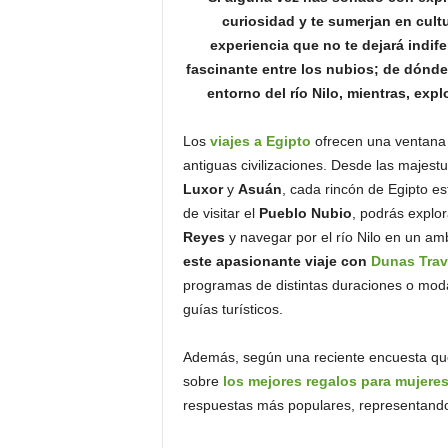
o
curiosidad y te sumerjan en cult
n
experiencia que no te dejará indife
o
fascinante entre los nubios; de dónde
m
entorno del río Nilo, mientras, exp
í
a
Los
viajes a Egipto
ofrecen una ventana a
antiguas civilizaciones. Desde las majes
Luxor
y
Asuán
, cada rincón de Egipto e
de visitar el
Pueblo Nubio
, podrás explo
Reyes
y navegar por el río Nilo en un am
este apasionante viaje con
Dunas Trav
programas de distintas duraciones o moda
guías turísticos.
Además, según una reciente encuesta que
sobre
los mejores regalos para mujere
respuestas más populares, representand