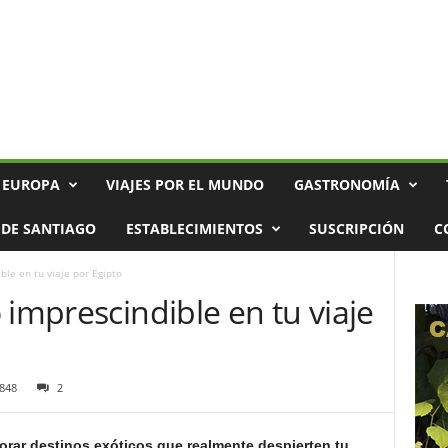
 EUROPA
VIAJES POR EL MUNDO
GASTRONOMÍA
DE SANTIAGO
ESTABLECIMIENTOS
SUSCRIPCIÓN
C
ble en tu viaje por Egipto
 imprescindible en tu viaje
848
2
orar destinos exóticos que realmente despierten tu