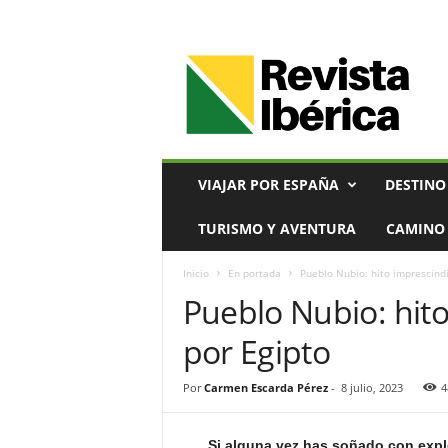
V
i
a
j
e
s
,
VIAJAR POR ESPAÑA
DESTINO
T
u
TURISMO Y AVENTURA
CAMINO 
r
i
Inicio
En portada
Pueblo Nubio: hito imprescindi
s
Pueblo Nubio: hito
m
o
por Egipto
y
G
a
Por
Carmen Escarda Pérez
-
8 julio, 2023
4
s
t
Si alguna vez has soñado con expl
r