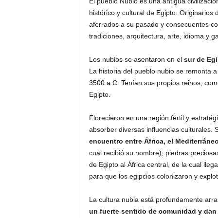
El pueblo Nubio es una antigua civilizaci
histórico y cultural de Egipto. Originarios 
aferrados a su pasado y consecuentes con
tradiciones, arquitectura, arte, idioma y
Los nubios se asentaron en el
sur de Egi
La historia del pueblo nubio se remonta a
3500 a.C. Tenían sus propios reinos, com
Egipto.
Florecieron en una región fértil y estratég
absorber diversas influencias culturales. 
encuentro entre África, el Mediterráne
cual recibió su nombre), piedras precios
de Egipto al África central, de la cual ll
para que los egipcios colonizaron y explo
La cultura nubia está profundamente arrai
un fuerte sentido de comunidad y dan g