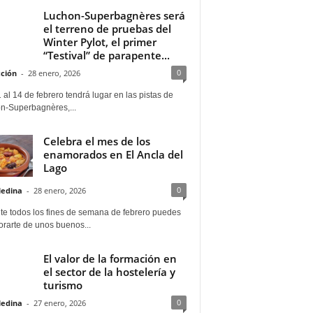
Luchon-Superbagnères será
el terreno de pruebas del
Winter Pylot, el primer
“Testival” de parapente...
0
ción
-
28 enero, 2026
 al 14 de febrero tendrá lugar en las pistas de
n-Superbagnères,...
Celebra el mes de los
enamorados en El Ancla del
Lago
0
Medina
-
28 enero, 2026
te todos los fines de semana de febrero puedes
rarte de unos buenos...
El valor de la formación en
el sector de la hostelería y
turismo
0
Medina
-
27 enero, 2026