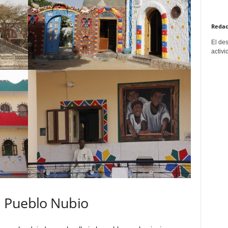
Redac
El de
activi
l Pueblo Nubio