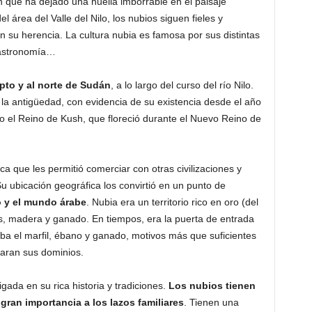
ón que ha dejado una huella imborrable en el paisaje
del área del Valle del Nilo, los nubios siguen fieles y
 su herencia. La cultura nubia es famosa por sus distintas
 gastronomía…
pto y al norte de Sudán
, a lo largo del curso del río Nilo.
 la antigüedad, con evidencia de su existencia desde el año
o el Reino de Kush, que floreció durante el Nuevo Reino de
ica que les permitió comerciar con otras civilizaciones y
Su ubicación geográfica los convirtió en un punto de
o y el mundo árabe
. Nubia era un territorio rico en oro (del
as, madera y ganado. En tiempos, era la puerta de entrada
egaba el marfil, ébano y ganado, motivos más que suficientes
taran sus dominios.
gada en su rica historia y tradiciones.
Los nubios tienen
ran importancia a los lazos familiares
. Tienen una