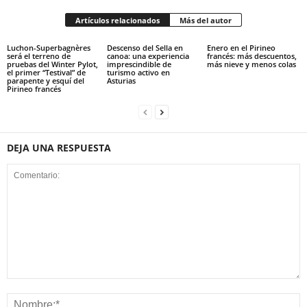
Artículos relacionados
Más del autor
Luchon-Superbagnères
Descenso del Sella en
Enero en el Pirineo
será el terreno de
canoa: una experiencia
francés: más descuentos,
pruebas del Winter Pylot,
imprescindible de
más nieve y menos colas
el primer “Testival” de
turismo activo en
parapente y esquí del
Asturias
Pirineo francés
DEJA UNA RESPUESTA