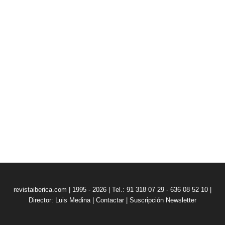
revistaiberica.com | 1995 - 2026 | Tel.: 91 318 07 29 - 636 08 52 10 |
Director: Luis Medina
|
Contactar
|
Suscripción Newsletter