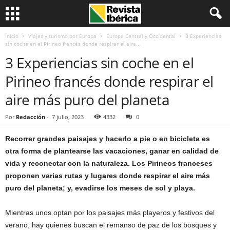
Inicio
Viajes y turismo por Europa
Europa Central y Occidental
3 Experiencias
sin coche en el Pirineo francés donde respirar el aire...
3 Experiencias sin coche en el
Pirineo francés donde respirar el
aire más puro del planeta
Por
Redacción
-
7 julio, 2023
4332
0
Recorrer grandes paisajes y hacerlo a pie o en bicicleta es
otra forma de plantearse las vacaciones, ganar en calidad de
vida y reconectar con la naturaleza. Los Pirineos franceses
proponen varias rutas y lugares donde respirar el aire más
puro del planeta; y, evadirse los meses de sol y playa.
Mientras unos optan por los paisajes más playeros y festivos del
verano, hay quienes buscan el remanso de paz de los bosques y