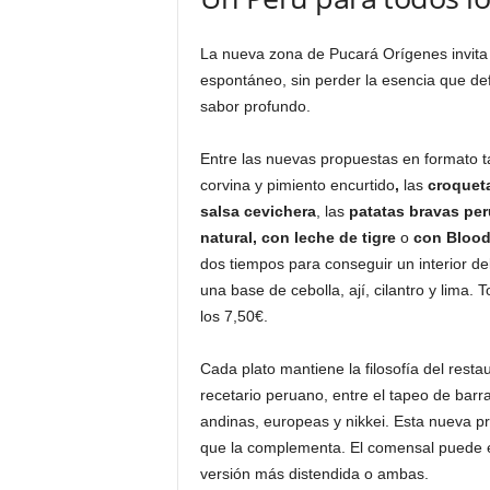
La nueva zona de Pucará Orígenes invita
espontáneo, sin perder la esencia que def
sabor profundo.
Entre las nuevas propuestas en formato 
corvina y pimiento encurtido
,
las
croqueta
salsa cevichera
, las
patatas bravas pe
natural, con leche de tigre
o
con Blood
dos tiempos para conseguir un interior de
una base de cebolla, ají, cilantro y lima. 
los 7,50€.
Cada plato mantiene la filosofía del resta
recetario peruano, entre el tapeo de barra
andinas, europeas y nikkei. Esta nueva pro
que la complementa. El comensal puede el
versión más distendida o ambas.