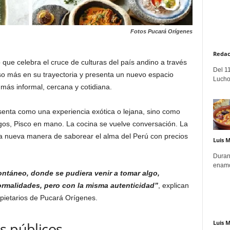
Fotos Pucará Orígenes
Redac
 que celebra el cruce de culturas del país andino a través
Del 11
so más en su trayectoria y presenta un nuevo espacio
Lucho
más informal, cercana y cotidiana.
senta como una experiencia exótica o lejana, sino como
gos, Pisco en mano. La cocina se vuelve conversación. La
na nueva manera de saborear el alma del Perú con precios
Luis 
Duran
enamo
ntáneo, donde se pudiera venir a tomar algo,
formalidades, pero con la misma autenticidad”
, explican
opietarios de Pucará Orígenes.
Luis 
s públicos