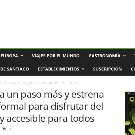
 EUROPA
VIAJES POR EL MUNDO
GASTRONOMÍA
DE SANTIAGO
ESTABLECIMIENTOS
SUSCRIPCIÓN
C
es da un paso más y estrena un espacio más informal...
a un paso más y estrena
ormal para disfrutar del
y accesible para todos
0