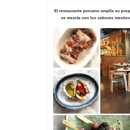
o
El restaurante peruano amplía su pro
n
o
se mezcla con los sabores mestizos
m
í
a