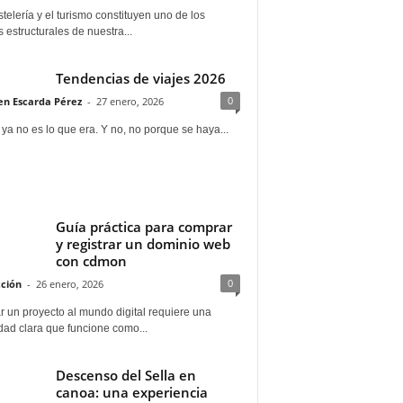
telería y el turismo constituyen uno de los
s estructurales de nuestra...
Tendencias de viajes 2026
0
n Escarda Pérez
-
27 enero, 2026
 ya no es lo que era. Y no, no porque se haya...
Guía práctica para comprar
y registrar un dominio web
con cdmon
0
ción
-
26 enero, 2026
 un proyecto al mundo digital requiere una
dad clara que funcione como...
Descenso del Sella en
canoa: una experiencia