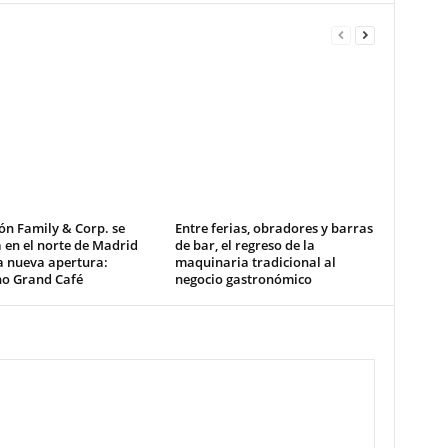
ón Family & Corp. se
Entre ferias, obradores y barras
 en el norte de Madrid
de bar, el regreso de la
a nueva apertura:
maquinaria tradicional al
no Grand Café
negocio gastronómico