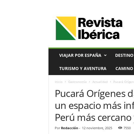
V
i
a
j
e
s
,
VIAJAR POR ESPAÑA
DESTINO
T
u
TURISMO Y AVENTURA
CAMINO 
r
i
Inicio
Gastronomía
Actualidad
Pucará Orígen
s
Pucará Orígenes d
m
o
un espacio más inf
y
G
Perú más cercano 
a
s
t
Por
Redacción
-
12 noviembre, 2025
7550
r