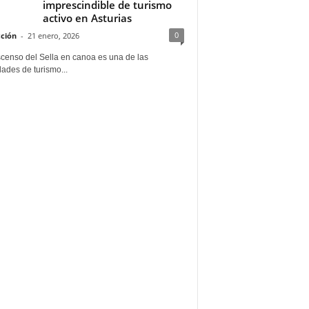
imprescindible de turismo
activo en Asturias
0
ción
-
21 enero, 2026
scenso del Sella en canoa es una de las
dades de turismo...