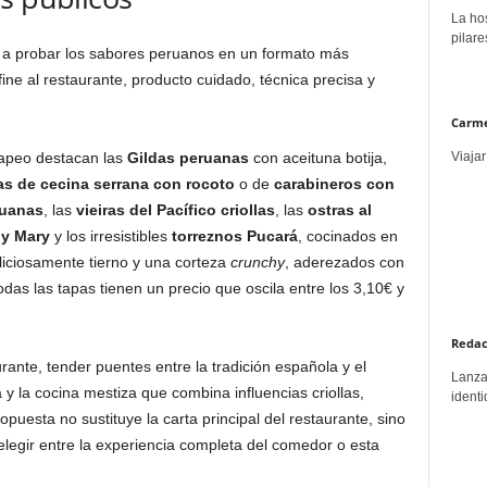
La hos
pilare
 a probar los sabores peruanos en un formato más
ine al restaurante, producto cuidado, técnica precisa y
Carme
Viajar
tapeo destacan las
Gildas peruanas
con aceituna botija,
s de cecina serrana con rocoto
o de
carabineros con
ruanas
, las
vieiras del Pacífico criollas
, las
ostras al
y Mary
y los irresistibles
torreznos Pucará
, cocinados en
liciosamente tierno y una corteza
crunchy
, aderezados con
Todas las tapas tienen un precio que oscila entre los 3,10€ y
Redac
urante, tender puentes entre la tradición española y el
Lanzar
 y la cocina mestiza que combina influencias criollas,
identi
puesta no sustituye la carta principal del restaurante, sino
egir entre la experiencia completa del comedor o esta