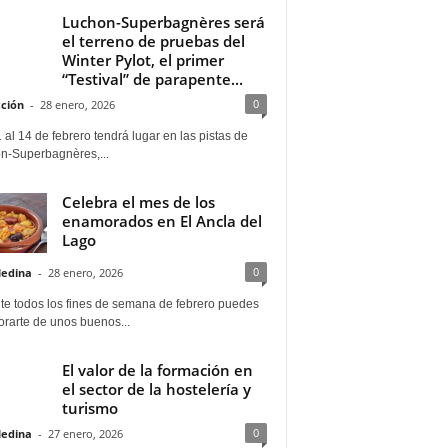
Luchon-Superbagnères será
el terreno de pruebas del
Winter Pylot, el primer
“Testival” de parapente...
0
ción
-
28 enero, 2026
 al 14 de febrero tendrá lugar en las pistas de
n-Superbagnères,...
Celebra el mes de los
enamorados en El Ancla del
Lago
0
Medina
-
28 enero, 2026
te todos los fines de semana de febrero puedes
rarte de unos buenos...
El valor de la formación en
el sector de la hostelería y
turismo
0
Medina
-
27 enero, 2026