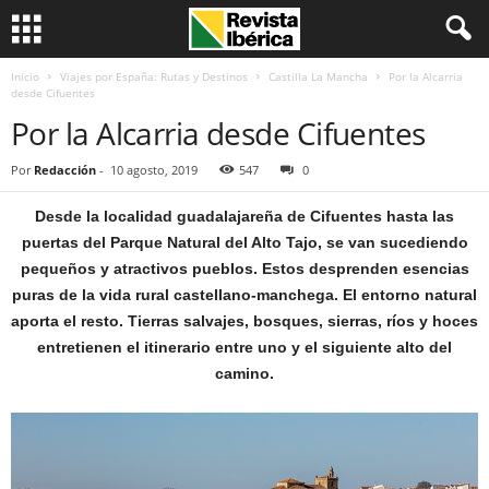
Inicio
Viajes por España: Rutas y Destinos
Castilla La Mancha
Por la Alcarria
desde Cifuentes
Por la Alcarria desde Cifuentes
Por
Redacción
-
10 agosto, 2019
547
0
Desde la localidad guadalajareña de Cifuentes hasta las
puertas del Parque Natural del Alto Tajo, se van sucediendo
pequeños y atractivos pueblos. Estos desprenden esencias
puras de la vida rural castellano-manchega. El entorno natural
aporta el resto. Tierras salvajes, bosques, sierras, ríos y hoces
entretienen el itinerario entre uno y el siguiente alto del
camino.