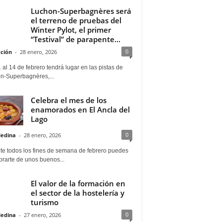
Luchon-Superbagnères será
el terreno de pruebas del
Winter Pylot, el primer
“Testival” de parapente...
0
ción
-
28 enero, 2026
 al 14 de febrero tendrá lugar en las pistas de
n-Superbagnères,...
Celebra el mes de los
enamorados en El Ancla del
Lago
0
Medina
-
28 enero, 2026
te todos los fines de semana de febrero puedes
rarte de unos buenos...
El valor de la formación en
el sector de la hostelería y
turismo
0
Medina
-
27 enero, 2026