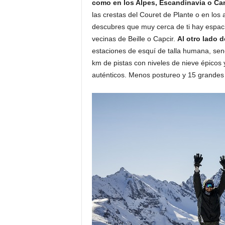
como en los Alpes, Escandinavia o Ca
o
las crestas del Couret de Plante o en los
n
descubres que muy cerca de ti hay espaci
o
vecinas de Beille o Capcir.
Al otro lado d
m
estaciones de esquí de talla humana, sen
í
a
km de pistas con niveles de nieve épicos 
auténticos. Menos postureo y 15 grandes r