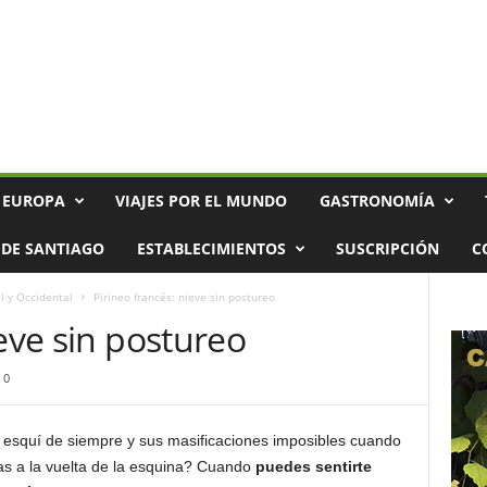
 EUROPA
VIAJES POR EL MUNDO
GASTRONOMÍA
DE SANTIAGO
ESTABLECIMIENTOS
SUSCRIPCIÓN
C
l y Occidental
Pirineo francés: nieve sin postureo
ieve sin postureo
0
 esquí de siempre y sus masificaciones imposibles cuando
as a la vuelta de la esquina? Cuando
puedes sentirte