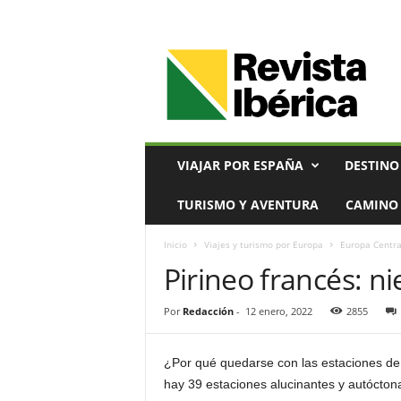
V
i
a
j
e
s
,
VIAJAR POR ESPAÑA
DESTINO
T
u
TURISMO Y AVENTURA
CAMINO 
r
i
Inicio
Viajes y turismo por Europa
Europa Centra
s
Pirineo francés: n
m
o
y
Por
Redacción
-
12 enero, 2022
2855
G
a
s
¿Por qué quedarse con las estaciones de
t
hay 39 estaciones alucinantes y autócton
r