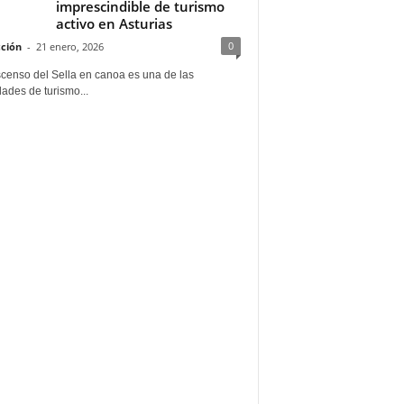
imprescindible de turismo
activo en Asturias
0
ción
-
21 enero, 2026
scenso del Sella en canoa es una de las
dades de turismo...