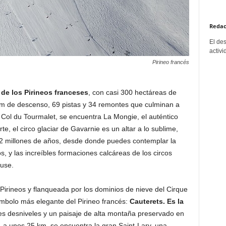
Redac
El de
activi
Pirineo francés
 de los Pirineos franceses
, con casi 300 hectáreas de
Km de descenso, 69 pistas y 34 remontes que culminan a
l Col du Tourmalet, se encuentra La Mongie, el auténtico
te, el circo glaciar de Gavarnie es un altar a lo sublime,
 2 millones de años, desde donde puedes contemplar la
 y las increíbles formaciones calcáreas de los circos
use.
Pirineos y flanqueada por los dominios de nieve del Cirque
mbolo más elegante del Pirineo francés:
Cauterets. Es la
es desniveles y un paisaje de alta montaña preservado en
, a unos 25 km, se encuentra la gran Saint-Lary, una