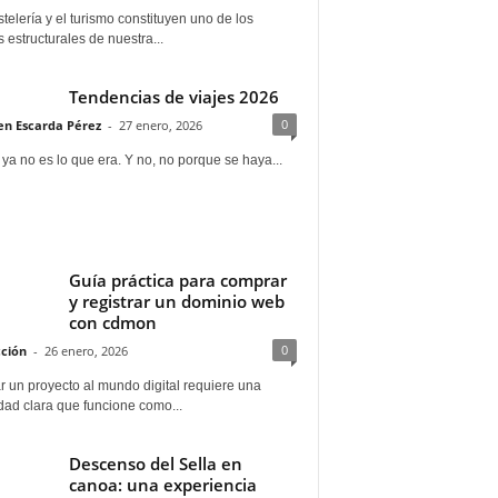
telería y el turismo constituyen uno de los
s estructurales de nuestra...
Tendencias de viajes 2026
0
n Escarda Pérez
-
27 enero, 2026
 ya no es lo que era. Y no, no porque se haya...
Guía práctica para comprar
y registrar un dominio web
con cdmon
0
ción
-
26 enero, 2026
 un proyecto al mundo digital requiere una
dad clara que funcione como...
Descenso del Sella en
canoa: una experiencia