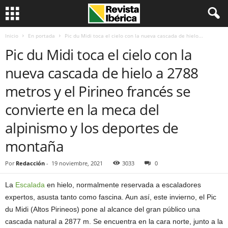
Inicio
En portada
Pic du Midi toca el cielo con la nueva cascada de hielo...
Pic du Midi toca el cielo con la
nueva cascada de hielo a 2788
metros y el Pirineo francés se
convierte en la meca del
alpinismo y los deportes de
montaña
Por
Redacción
-
19 noviembre, 2021
3033
0
La
Escalada
en hielo, normalmente reservada a escaladores
expertos, asusta tanto como fascina. Aun así, este invierno, el Pic
du Midi (Altos Pirineos) pone al alcance del gran público una
cascada natural a 2877 m. Se encuentra en la cara norte, junto a la